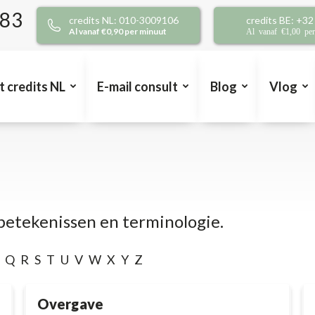
383
credits NL: 010-3009106
credits BE: +3
Al vanaf €0,90 per minuut
Al vanaf €1,00 pe
t credits NL
E-mail consult
Blog
Vlog
betekenissen en terminologie.
Q
R
S
T
U
V
W
X
Y
Z
Overgave