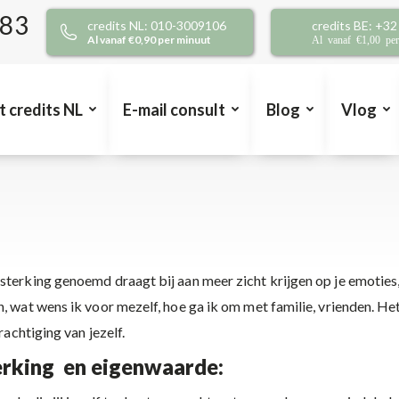
383
credits NL: 010-3009106
credits BE: +3
Al vanaf €0,90 per minuut
Al vanaf €1,00 pe
t credits NL
E-mail consult
Blog
Vlog
terking genoemd draagt bij aan meer zicht krijgen op je emoties, 
 wat wens ik voor mezelf, hoe ga ik om met familie, vrienden. Het i
rachtiging van jezelf.
terking en eigenwaarde: