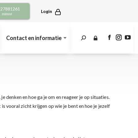
opens
opens
open
2 27881261
in
in
in
Login
r minuut
new
new
new
window
window
win
Contact en informatie
Search:
Facebook
Instagra
You
page
page
pag
opens
opens
open
in
in
in
new
new
new
window
window
win
je denken en hoe ga je om en reageer je op situaties.
s vooral zicht krijgen op wie je bent en hoe je jezelf