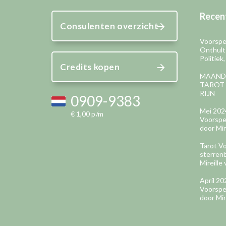
Recent
Consulenten overzicht
Voorspel
Onthult
Politiek
Credits kopen
MAAND
TAROT 
RIJN
0909-9383
Mei 202
€ 1,00 p/m
Voorspel
door Mir
Tarot Vo
sterren
Mireille 
April 2
Voorspel
door Mir