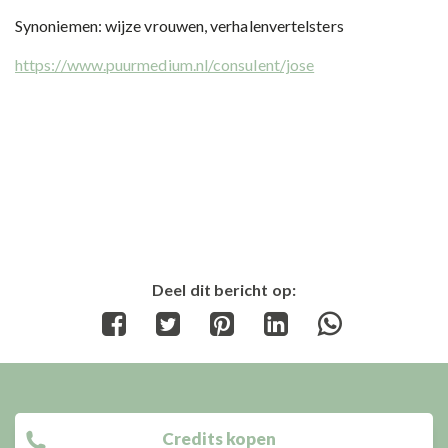
Synoniemen: wijze vrouwen, verhalenvertelsters
https://www.puurmedium.nl/consulent/jose
Deel dit bericht op:
Share
Share
Share
Share
Share
on
on
on
on
on
Facebook
Twitter
Pinterest
LinkedIn
WhatsApp
Credits kopen