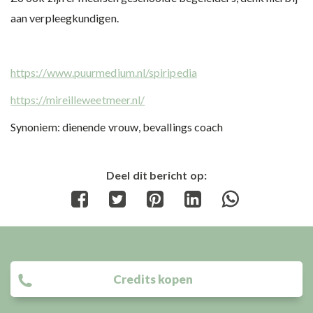
aan verpleegkundigen.
https://www.puurmedium.nl/spiripedia
https://mireilleweetmeer.nl/
Synoniem: dienende vrouw, bevallings coach
Deel dit bericht op:
Share
Share
Share
Share
Share
on
on
on
on
on
Facebook
Twitter
Pinterest
LinkedIn
WhatsApp
Credits kopen