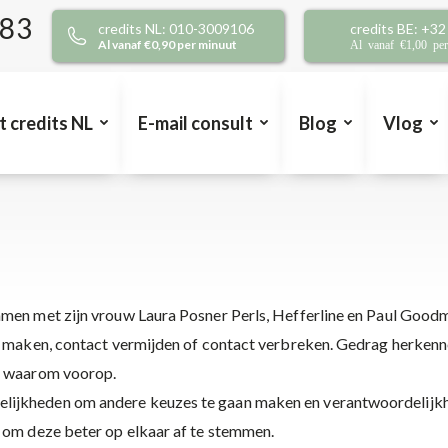
383
credits NL: 010-3009106
credits BE: +3
Al vanaf €0,90 per minuut
Al vanaf €1,00 pe
t credits NL
E-mail consult
Blog
Vlog
amen met zijn vrouw Laura Posner Perls, Hefferline en Paul Good
ct maken, contact vermijden of contact verbreken. Gedrag herkenn
en waarom voorop.
lijkheden om andere keuzes te gaan maken en verantwoordelijkh
e om deze beter op elkaar af te stemmen.