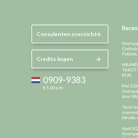
Recent
Consulenten overzicht
Voorspel
Onthult
Politiek
Credits kopen
MAAND
TAROT 
RIJN
0909-9383
Mei 202
€ 1,00 p/m
Voorspel
door Mir
Tarot Vo
sterren
Mireille 
April 2
Voorspel