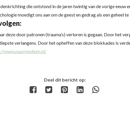
denkrichting die ontstond in de jaren twintig van de vorige eeuw e
sychologie moedigt ons aan om de geest en gedrag als een geheel te
volgen:
d waar deze door patronen (trauma’s) verloren is gegaan. Door het 
 diepste verlangens. Door het opheffen van deze blokkades is verde
s://www.puurmedium.nl/
Deel dit bericht op:
Share
Share
Share
Share
Share
on
on
on
on
on
Facebook
Twitter
Pinterest
LinkedIn
WhatsApp