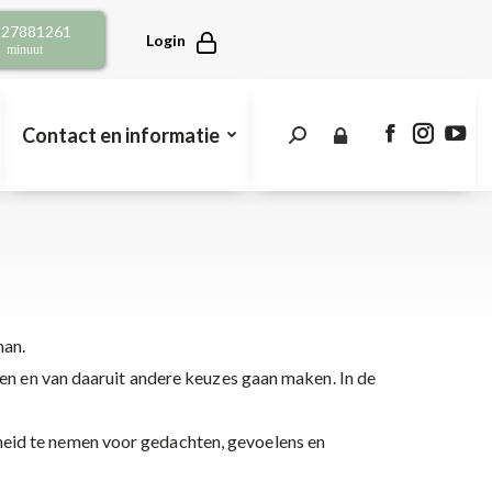
opens
opens
open
2 27881261
in
in
in
Login
r minuut
new
new
new
window
window
win
Contact en informatie
Search:
Facebook
Instagra
You
page
page
pag
opens
opens
open
in
in
in
new
new
new
window
window
win
man.
en en van daaruit andere keuzes gaan maken. In de
eid te nemen voor gedachten, gevoelens en