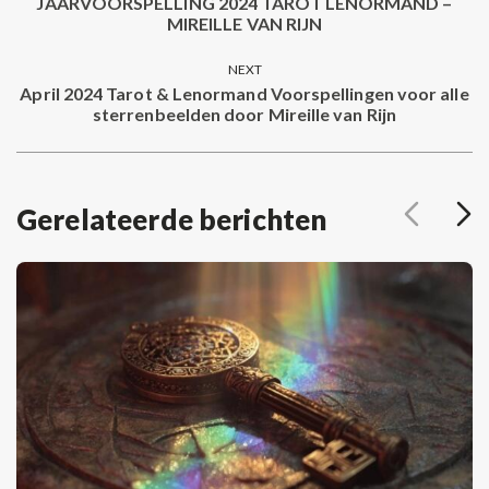
navigation
JAARVOORSPELLING 2024 TAROT LENORMAND –
Previous
MIREILLE VAN RIJN
post:
NEXT
April 2024 Tarot & Lenormand Voorspellingen voor alle
Next
sterrenbeelden door Mireille van Rijn
post:
Gerelateerde berichten