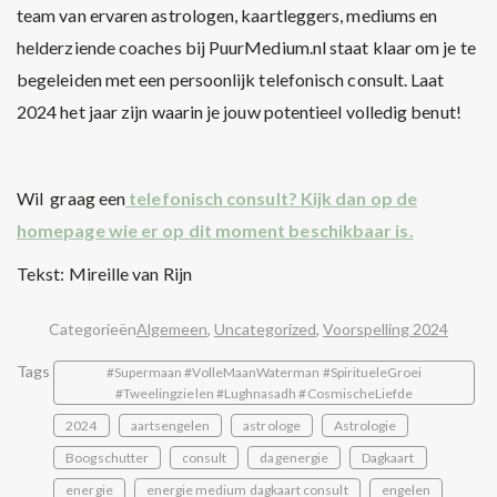
team van ervaren astrologen, kaartleggers, mediums en
helderziende coaches bij PuurMedium.nl staat klaar om je te
begeleiden met een persoonlijk telefonisch consult. Laat
2024 het jaar zijn waarin je jouw potentieel volledig benut!
Wil graag een
telefonisch consult? Kijk dan op de
homepage wie er op dit moment beschikbaar is.
Tekst: Mireille van Rijn
Categorieën
Algemeen
,
Uncategorized
,
Voorspelling 2024
Tags
#Supermaan #VolleMaanWaterman #SpiritueleGroei
#Tweelingzielen #Lughnasadh #CosmischeLiefde
2024
aartsengelen
astrologe
Astrologie
Boogschutter
consult
dagenergie
Dagkaart
energie
energie medium dagkaart consult
engelen