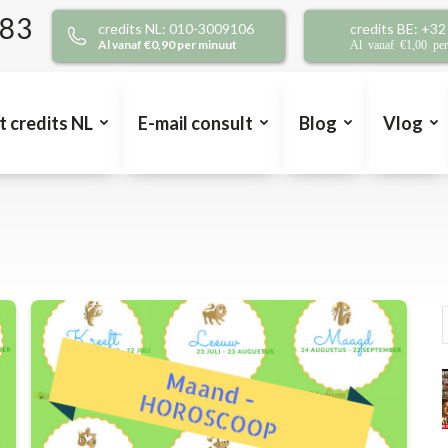
383
credits NL: 010-3009106
credits BE: +3
Al vanaf €0,90 per minuut
Al vanaf €1,00 pe
t credits NL
E-mail consult
Blog
Vlog