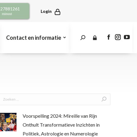
opens
opens
open
2 27881261
in
in
in
Login
r minuut
new
new
new
window
window
win
Contact en informatie
Search:
Facebook
Instagra
You
page
page
pag
opens
opens
open
in
in
in
new
new
new
window
window
win
Search:
Voorspelling 2024: Mireille van Rijn
Onthult Transformatieve Inzichten in
Politiek, Astrologie en Numerologie