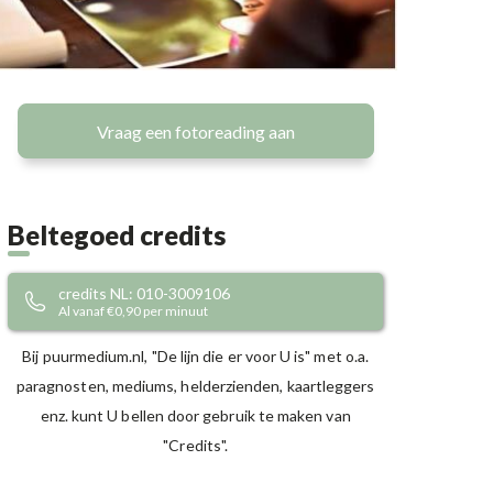
Vraag een fotoreading aan
Beltegoed credits
credits NL: 010-3009106
Al vanaf €0,90 per minuut
Bij puurmedium.nl, "De lijn die er voor U is" met o.a.
paragnosten, mediums, helderzienden, kaartleggers
enz. kunt U bellen door gebruik te maken van
"Credits".