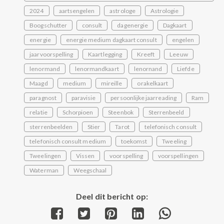
2024
aartsengelen
astrologe
Astrologie
Boogschutter
consult
dagenergie
Dagkaart
energie
energie medium dagkaart consult
engelen
jaarvoorspelling
Kaartlegging
Kreeft
Leeuw
lenormand
lenormandkaart
lenornand
Liefde
Maagd
medium
mireille
orakelkaart
paragnost
paravisie
persoonlijke jaarreading
Ram
relatie
Schorpioen
Steenbok
Sterrenbeeld
sterrenbeelden
Stier
Tarot
telefonisch consult
telefonisch consult medium
toekomst
Tweeling
Tweelingen
Vissen
voorspelling
voorspellingen
Waterman
Weegschaal
Deel dit bericht op:
Share
Share
Share
Share
Share