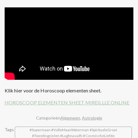
Klik hier voor de Horoscoop elementen sheet.
HOROSCOOP ELEMENTEN SHEET MIREILLLE ONLINE
Categorieën
Algemeen
,
Astrologie
Tags
#Supermaan #VolleMaanWaterman #SpiritueleGroei
#Tweelingzielen #Lughnasadh #CosmischeLiefde