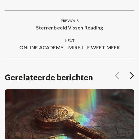
on
on
on
on
on
Facebook
Twitter
Pinterest
LinkedIn
WhatsApp
Post
PREVIOUS
navigation
Sterrenbeeld Vissen Reading
Previous
post:
NEXT
ONLINE ACADEMY – MIREILLE WEET MEER
Next
post:
Gerelateerde berichten