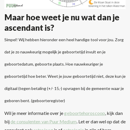
Maar hoe weet je nu wat dan je
ascendant is?
Simpel! Wij hebben hieronder een heel handige tool voor jou. Zorg
dat je zo nauwkeurig mogelijk je geboortetijd invult en je
geboortedatum, geboorte plaats. Hoe nauwkeuriger je
geboortetijd hoe beter. Weet je jouw geboortetijd niet, deze kun je
digitaal (tegen betaling (+/- 15,-) opvragen bij de gemeente waar je
geboren bent. (geboorteregister)
Wil je meer informatie over je
geboortehoroscoop
, kijk dan
bij
de consulenten van Puur Medium
. Let er dan wel op dat de
consulent ook
astroloog
is of
astrologie
in zijn of haar