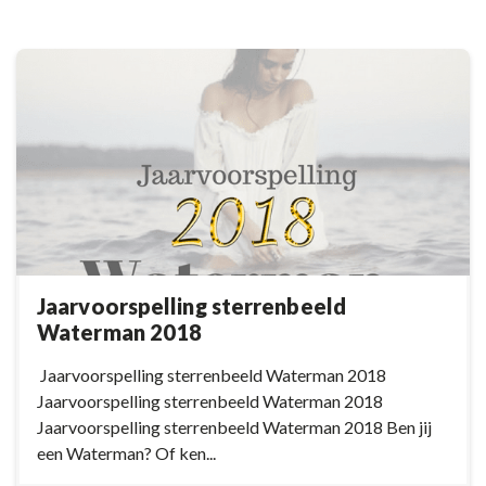
Jaarvoorspelling sterrenbeeld
Waterman 2018
Jaarvoorspelling sterrenbeeld Waterman 2018
Jaarvoorspelling sterrenbeeld Waterman 2018
Jaarvoorspelling sterrenbeeld Waterman 2018 Ben jij
een Waterman? Of ken...