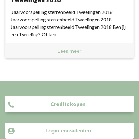
Jaarvoorspelling sterrenbeeld Tweelingen 2018
Jaarvoorspelling sterrenbeeld Tweelingen 2018
Jaarvoorspelling sterrenbeeld Tweelingen 2018 Ben jij
een Tweeling? Of ken...
Lees meer
Credits kopen
Login consulenten