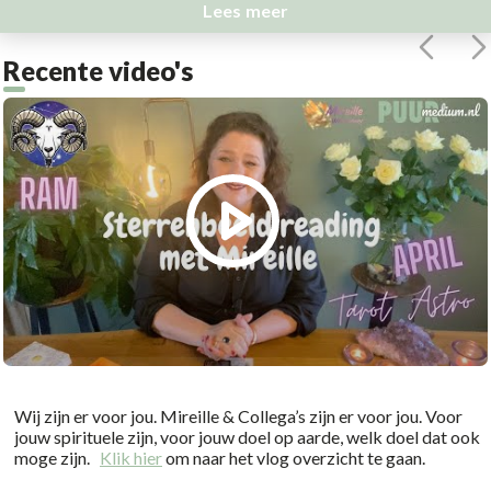
Lees meer
Recente video's
Wij zijn er voor jou. Mireille & Collega’s zijn er voor jou. Voor
jouw spirituele zijn, voor jouw doel op aarde, welk doel dat ook
moge zijn.
Klik hier
om naar het vlog overzicht te gaan.