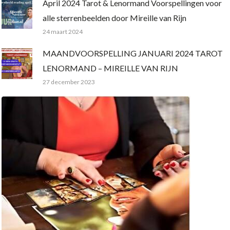
April 2024 Tarot & Lenormand Voorspellingen voor
alle sterrenbeelden door Mireille van Rijn
24 maart 2024
MAANDVOORSPELLING JANUARI 2024 TAROT
LENORMAND – MIREILLE VAN RIJN
27 december 2023