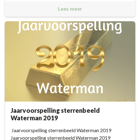
Lees meer
Jaarvoorspelling sterrenbeeld
Waterman 2019
Jaarvoorspelling sterrenbeeld Waterman 2019
Jaarvoorspelling sterrenbeeld Waterman 2019