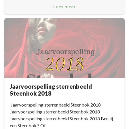
Lees meer
Jaarvoorspelling sterrenbeeld
Steenbok 2018
Jaarvoorspelling sterrenbeeld Steenbok 2018
Jaarvoorspelling sterrenbeeld Steenbok 2018
Jaarvoorspelling sterrenbeeld Steenbok 2018 Ben jij
een Steenbok ? Of...