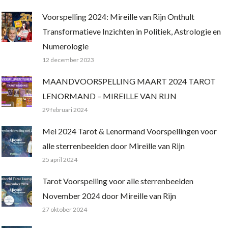
Voorspelling 2024: Mireille van Rijn Onthult
Transformatieve Inzichten in Politiek, Astrologie en
Numerologie
12 december 2023
MAANDVOORSPELLING MAART 2024 TAROT
LENORMAND – MIREILLE VAN RIJN
29 februari 2024
Mei 2024 Tarot & Lenormand Voorspellingen voor
alle sterrenbeelden door Mireille van Rijn
25 april 2024
Tarot Voorspelling voor alle sterrenbeelden
November 2024 door Mireille van Rijn
27 oktober 2024