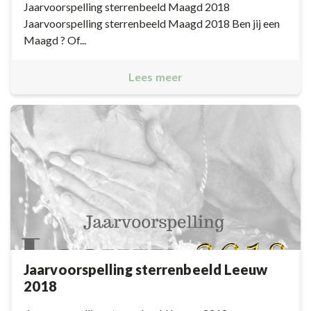
Jaarvoorspelling sterrenbeeld Maagd 2018
Jaarvoorspelling sterrenbeeld Maagd 2018 Ben jij een
Maagd ? Of...
Lees meer
Jaarvoorspelling sterrenbeeld Leeuw
2018