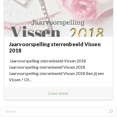
Jaarvoorspelling sterrenbeeld Vissen
2018
Jaarvoorspelling sterrenbeeld Vissen 2018
Jaarvoorspelling sterrenbeeld Vissen 2018
Jaarvoorspelling sterrenbeeld Vissen 2018 Ben jij een
Vissen ? Of...
Lees meer
Search: