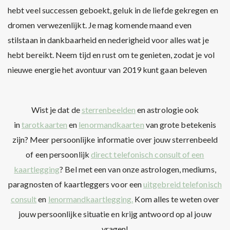
hebt veel successen geboekt, geluk in de liefde gekregen en
dromen verwezenlijkt. Je mag komende maand even
stilstaan in dankbaarheid en nederigheid voor alles wat je
hebt bereikt. Neem tijd en rust om te genieten, zodat je vol
nieuwe energie het avontuur van 2019 kunt gaan beleven
Wist je dat de
sterrenbeelden
en astrologie ook
in
tarotkaarten
en
lenormandkaarten
van grote betekenis
zijn? Meer persoonlijke informatie over jouw sterrenbeeld
of een persoonlijk
direct telefonisch consult of een
kaartlegging
? Bel met een van onze astrologen, mediums,
paragnosten of kaartleggers voor een
uitgebreid telefonisch
consult
en
lenormandkaartlegging.
Kom alles te weten over
jouw persoonlijke situatie en krijg antwoord op al jouw
vragen!