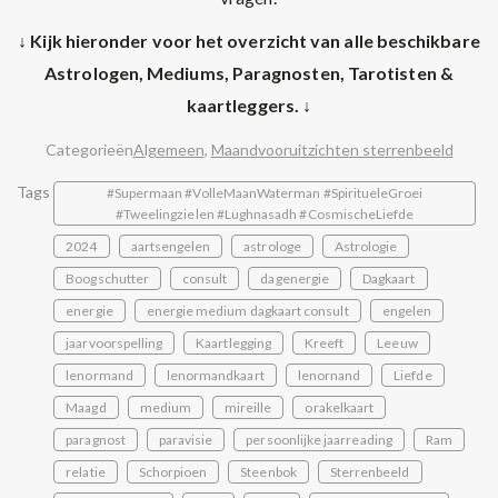
↓ Kijk hieronder voor het overzicht van alle beschikbare
Astrologen, Mediums, Paragnosten, Tarotisten &
kaartleggers. ↓
Categorieën
Algemeen
,
Maandvooruitzichten sterrenbeeld
Tags
#Supermaan #VolleMaanWaterman #SpiritueleGroei
#Tweelingzielen #Lughnasadh #CosmischeLiefde
2024
aartsengelen
astrologe
Astrologie
Boogschutter
consult
dagenergie
Dagkaart
energie
energie medium dagkaart consult
engelen
jaarvoorspelling
Kaartlegging
Kreeft
Leeuw
lenormand
lenormandkaart
lenornand
Liefde
Maagd
medium
mireille
orakelkaart
paragnost
paravisie
persoonlijke jaarreading
Ram
relatie
Schorpioen
Steenbok
Sterrenbeeld