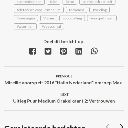
sterrenbeelden
Stier
Tarot
telefonisch consult
telefonisch consult medium
toekomst
Tweeling
Tweelingen
Vissen
voorspelling
voorspellingen
Waterman
Weegschaal
Deel dit bericht op:
Share
Share
Share
Share
Share
on
on
on
on
on
Facebook
Twitter
Pinterest
LinkedIn
WhatsApp
Post
PREVIOUS
navigation
Mireille voorspelt 2016 “Hallo Nederland” omroep Max.
Previous
post:
NEXT
Uitleg Puur Medium Orakelkaart 2: Vertrouwen
Next
post: