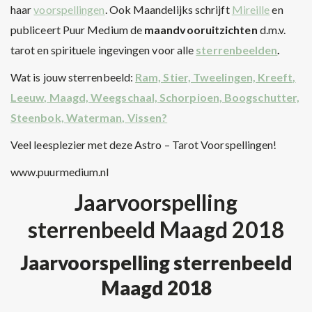
haar
voorspellingen
. Ook Maandelijks schrijft
Mireille
en
publiceert Puur Medium de
maandvooruitzichten
d.m.v.
tarot en spirituele ingevingen voor alle
sterrenbeelden
.
Wat is jouw sterrenbeeld:
Ram, Stier, Tweelingen, Kreeft,
Leeuw, Maagd, Weegschaal, Schorpioen, Boogschutter,
Steenbok, Waterman, Vissen?
Veel leesplezier met deze Astro – Tarot Voorspellingen!
www.puurmedium.nl
Jaarvoorspelling
sterrenbeeld Maagd 2018
Jaarvoorspelling sterrenbeeld
Maagd 2018