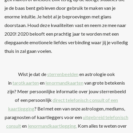
je de baas bent gebleven door gebruik te maken van je
enorme intuïtie. Je hebt al je beproevingen met glans
doorstaan. Houd deze kwaliteiten vast en neem ze mee naar
2020! 2020 belooft een prachtig jaar te worden met een
diepgaande emotionele liefdes verbinding waar jij je volledig
thuis in zal gaan voelen.
Wist je dat de
sterrenbeelden
en astrologie ook
in
tarotkaarten
en
lenormandkaarten
van grote betekenis
zijn? Meer persoonlijke informatie over jouw sterrenbeeld
of een persoonlijk
direct telefonisch consult of een
kaartlegging
? Bel met een van onze astrologen, mediums,
paragnosten of kaartleggers voor een
uitgebreid telefonisch
consult
en
lenormandkaartlegging.
Kom alles te weten over