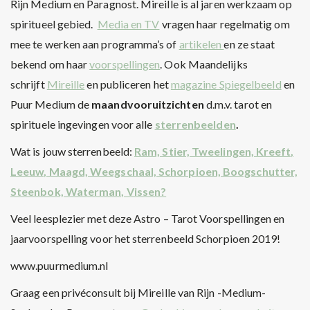
Rijn Medium en Paragnost. Mireille is al jaren werkzaam op
spiritueel gebied.
Media en TV
vragen haar regelmatig om
mee te werken aan programma’s of
artikelen
en ze staat
bekend om haar
voorspellingen
. Ook Maandelijks
schrijft
Mireille
en publiceren het
magazine Spiegelbeeld
en
Puur Medium de
maandvooruitzichten
d.m.v. tarot en
spirituele ingevingen voor alle
sterrenbeelden
.
Wat is jouw sterrenbeeld:
Ram, Stier, Tweelingen, Kreeft,
Leeuw, Maagd, Weegschaal, Schorpioen, Boogschutter,
Steenbok, Waterman, Vissen?
Veel leesplezier met deze Astro – Tarot Voorspellingen en
jaarvoorspelling voor het sterrenbeeld Schorpioen 2019!
www.puurmedium.nl
Graag een privéconsult bij Mireille van Rijn -Medium-