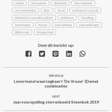
relatie
Schorpioen
Steenbok
Sterrenbeeld
sterrenbeelden
Stier
Tarot
telefonisch consult
telefonisch consult medium
toekomst
Tweeling
Tweelingen
Vissen
voorspelling
voorspellingen
Waterman
Weegschaal
Deel dit bericht op:
Share
Share
Share
Share
Share
on
on
on
on
on
Facebook
Twitter
Pinterest
LinkedIn
WhatsApp
Post
PREVIOUS
navigation
Lenormand waarzegkaart ‘De Vrouw’ (Dame)
Previous
combinaties
post:
NEXT
Jaarvoorspelling sterrenbeeld Steenbok 2019
Next
post: