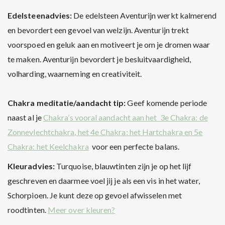
Edelsteenadvies:
De edelsteen
Aventurijn werkt kalmerend
en bevordert een gevoel van welzijn. Aventurijn trekt
voorspoed en geluk aan en motiveert je om je dromen waar
te maken. Aventurijn bevordert je besluitvaardigheid,
volharding, waarneming en creativiteit.
Chakra meditatie/aandacht tip:
Geef komende periode
naast al je
Chakra’s vooral aandacht aan het 3e Chakra: de
Zonnevlechtchakra, het 4e Chakra: het Hartchakra en 5e
Chakra: het Keelchakra
voor een perfecte balans.
Kleuradvies:
Turquoise, blauwtinten zijn je op het lijf
geschreven en daarmee voel jij je als een vis in het water,
Schorpioen. Je kunt deze op gevoel afwisselen met
roodtinten.
Meer over kleuren?