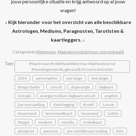
jouw persoonlijke situatie en krijg antwoord op al jouw
vragen!
↓ Kijk hieronder voor het overzicht van alle beschikbare
Astrologen, Mediums, Paragnosten, Tarotisten &
kaartleggers. ↓
Categorieën
Algemeen
,
Maandvooruitzichten sterrenbeeld
Tags
#Supermaan #VolleMaanWaterman #SpiritueleGroei
#Tweelingzielen #Lughnasadh #CosmischeLiefde
2024
aartsengelen
astrologe
Astrologie
Boogschutter
consult
dagenergie
Dagkaart
energie
energie medium dagkaart consult
engelen
jaarvoorspelling
Kaartlegging
Kreeft
Leeuw
lenormand
lenormandkaart
lenornand
Liefde
Maagd
medium
mireille
orakelkaart
paragnost
paravisie
persoonlijke jaarreading
Ram