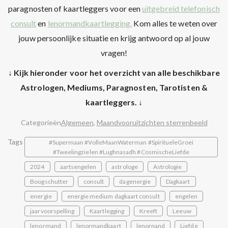
paragnosten of kaartleggers voor een
uitgebreid telefonisch
consult
en
lenormandkaartlegging.
Kom alles te weten over
jouw persoonlijke situatie en krijg antwoord op al jouw
vragen!
↓ Kijk hieronder voor het overzicht van alle beschikbare
Astrologen, Mediums, Paragnosten, Tarotisten &
kaartleggers. ↓
Categorieën
Algemeen
,
Maandvooruitzichten sterrenbeeld
Tags
#Supermaan #VolleMaanWaterman #SpiritueleGroei
#Tweelingzielen #Lughnasadh #CosmischeLiefde
2024
aartsengelen
astrologe
Astrologie
Boogschutter
consult
dagenergie
Dagkaart
energie
energie medium dagkaart consult
engelen
jaarvoorspelling
Kaartlegging
Kreeft
Leeuw
lenormand
lenormandkaart
lenornand
Liefde