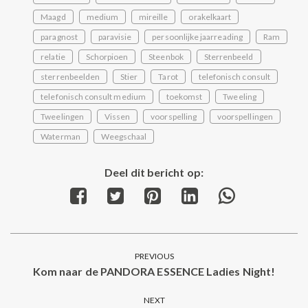
Maagd
medium
mireille
orakelkaart
paragnost
paravisie
persoonlijke jaarreading
Ram
relatie
Schorpioen
Steenbok
Sterrenbeeld
sterrenbeelden
Stier
Tarot
telefonisch consult
telefonisch consult medium
toekomst
Tweeling
Tweelingen
Vissen
voorspelling
voorspellingen
Waterman
Weegschaal
Deel dit bericht op:
Share
Share
Share
Share
Share
on
on
on
on
on
Facebook
Twitter
Pinterest
LinkedIn
WhatsApp
Post
PREVIOUS
navigation
Kom naar de PANDORA ESSENCE Ladies Night!
Previous
post:
NEXT