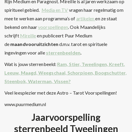
Rijn Medium en Paragnost. Mireille is al jaren werkzaam op
spiritueel gebied.
Media en TV
vragen haar regelmatig om
mee te werken aan programma’s of
artikelen
en ze staat
bekend om haar
voorspellingen
. Ook Maandelijks
schrijft
Mireille
en publiceert Puur Medium
de
maandvooruitzichten
d.m.v. tarot en spirituele
ingevingen voor alle
sterrenbeelden
.
Wat is jouw sterrenbeeld:
Ram, Stier, Tweelingen, Kreeft,
Leeuw, Maagd, Weegschaal, Schorpioen, Boogschutter,
Steenbok, Waterman, Vissen?
Veel leesplezier met deze Astro – Tarot Voorspellingen!
www.puurmedium.nl
Jaarvoorspelling
sterrenbeeld Tweelingen