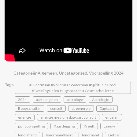
Categorieën
Algemeen
,
Uncategorized
,
Voorspelling 2024
Tags
#Supermaan #VolleMaanWaterman #SpiritueleGroei
#Tweelingzielen #Lughnasadh #CosmischeLiefde
2024
aartsengelen
astrologe
Astrologie
Boogschutter
consult
dagenergie
Dagkaart
energie
energie medium dagkaart consult
engelen
jaarvoorspelling
Kaartlegging
Kreeft
Leeuw
lenormand
lenormandkaart
lenornand
Liefde