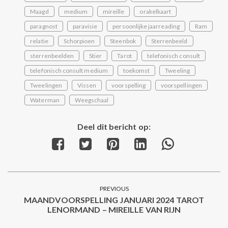
Maagd
medium
mireille
orakelkaart
paragnost
paravisie
persoonlijke jaarreading
Ram
relatie
Schorpioen
Steenbok
Sterrenbeeld
sterrenbeelden
Stier
Tarot
telefonisch consult
telefonisch consult medium
toekomst
Tweeling
Tweelingen
Vissen
voorspelling
voorspellingen
Waterman
Weegschaal
Deel dit bericht op:
Share
Share
Share
Share
Share
on
on
on
on
on
Facebook
Twitter
Pinterest
LinkedIn
WhatsApp
Post
PREVIOUS
navigation
MAANDVOORSPELLING JANUARI 2024 TAROT
Previous
LENORMAND – MIREILLE VAN RIJN
post: