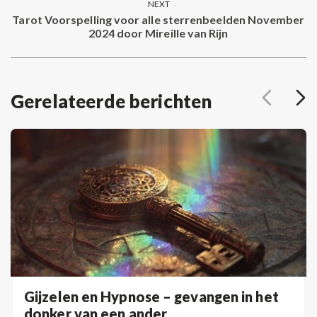
NEXT
Tarot Voorspelling voor alle sterrenbeelden November
Next
2024 door Mireille van Rijn
post:
Gerelateerde berichten
Gijzelen en Hypnose – gevangen in het
donker van een ander