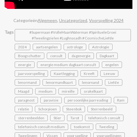
Categorieën
Algemeen
,
Uncategorized
,
Voorspelling 2024
Tags
#Supermaan #VolleMaanWaterman #SpiritueleGroei
#Tweelingzielen #Lughnasadh #CosmischeLiefde
2024
aartsengelen
astrologe
Astrologie
Boogschutter
consult
dagenergie
Dagkaart
energie
energie medium dagkaart consult
engelen
jaarvoorspelling
Kaartlegging
Kreeft
Leeuw
lenormand
lenormandkaart
lenornand
Liefde
Maagd
medium
mireille
orakelkaart
paragnost
paravisie
persoonlijke jaarreading
Ram
relatie
Schorpioen
Steenbok
Sterrenbeeld
sterrenbeelden
Stier
Tarot
telefonisch consult
telefonisch consult medium
toekomst
Tweeling
Tweelingen
Vissen
voorspelling
voorspellingen