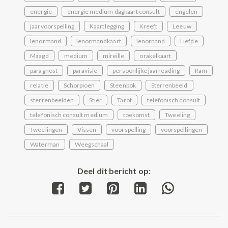
energie
energie medium dagkaart consult
engelen
jaarvoorspelling
Kaartlegging
Kreeft
Leeuw
lenormand
lenormandkaart
lenornand
Liefde
Maagd
medium
mireille
orakelkaart
paragnost
paravisie
persoonlijke jaarreading
Ram
relatie
Schorpioen
Steenbok
Sterrenbeeld
sterrenbeelden
Stier
Tarot
telefonisch consult
telefonisch consult medium
toekomst
Tweeling
Tweelingen
Vissen
voorspelling
voorspellingen
Waterman
Weegschaal
Deel dit bericht op:
Share
Share
Share
Share
Share
on
on
on
on
on
Facebook
Twitter
Pinterest
LinkedIn
WhatsApp
Post