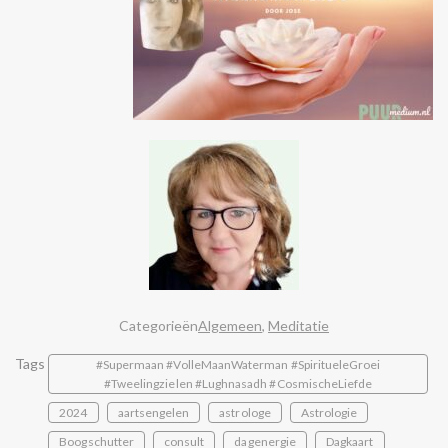
Categorieën
Algemeen
,
Meditatie
Tags
#Supermaan #VolleMaanWaterman #SpiritueleGroei
#Tweelingzielen #Lughnasadh #CosmischeLiefde
2024
aartsengelen
astrologe
Astrologie
Boogschutter
consult
dagenergie
Dagkaart