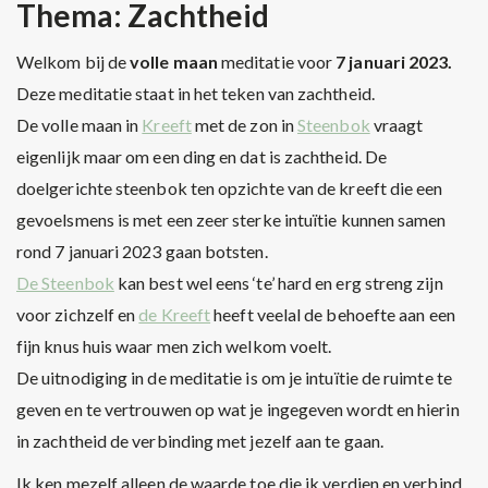
Thema: Zachtheid
Welkom bij de
volle maan
meditatie voor
7 januari 2023.
Deze meditatie staat in het teken van zachtheid.
De volle maan in
Kreeft
met de zon in
Steenbok
vraagt
eigenlijk maar om een ding en dat is zachtheid. De
doelgerichte steenbok ten opzichte van de kreeft die een
gevoelsmens is met een zeer sterke intuïtie kunnen samen
rond 7 januari 2023 gaan botsten.
De Steenbok
kan best wel eens ‘te’ hard en erg streng zijn
voor zichzelf en
de Kreeft
heeft veelal de behoefte aan een
fijn knus huis waar men zich welkom voelt.
De uitnodiging in de meditatie is om je intuïtie de ruimte te
geven en te vertrouwen op wat je ingegeven wordt en hierin
in zachtheid de verbinding met jezelf aan te gaan.
Ik ken mezelf alleen de waarde toe die ik verdien en verbind