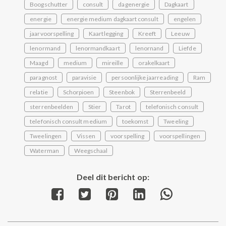
Boogschutter
consult
dagenergie
Dagkaart
energie
energie medium dagkaart consult
engelen
jaarvoorspelling
Kaartlegging
Kreeft
Leeuw
lenormand
lenormandkaart
lenornand
Liefde
Maagd
medium
mireille
orakelkaart
paragnost
paravisie
persoonlijke jaarreading
Ram
relatie
Schorpioen
Steenbok
Sterrenbeeld
sterrenbeelden
Stier
Tarot
telefonisch consult
telefonisch consult medium
toekomst
Tweeling
Tweelingen
Vissen
voorspelling
voorspellingen
Waterman
Weegschaal
Deel dit bericht op:
Share
Share
Share
Share
Share
on
on
on
on
on
Facebook
Twitter
Pinterest
LinkedIn
WhatsApp