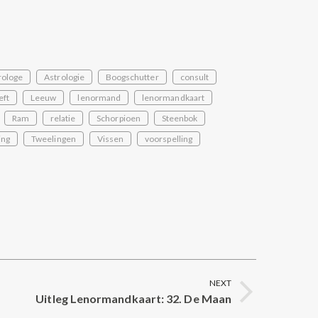
rologe
Astrologie
Boogschutter
consult
eft
Leeuw
lenormand
lenormandkaart
Ram
relatie
Schorpioen
Steenbok
ing
Tweelingen
Vissen
voorspelling
NEXT
Uitleg Lenormandkaart: 32. De Maan