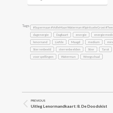
Tags
#Supermaan #VolleMaanWaterman #SpiritueleGroei #Twe
dagenergie
Dagkaart
energie
energie medi
lenornand
Liefde
Maagd
medium
mire
Sterrenbeeld
sterrenbeelden
Stier
Tarot
voorspellingen
Waterman
Weegschaal
Post
PREVIOUS
navigation
Uitleg Lenormandkaart: 8. De Doodskist
Previous