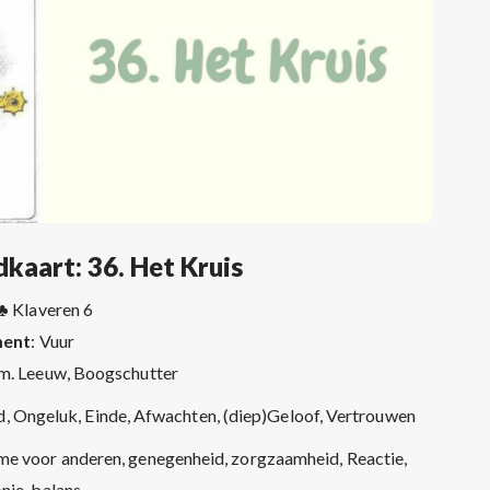
kaart: 36. Het Kruis
♣
Klaveren 6
ment
: Vuur
. Leeuw, Boogschutter
d, Ongeluk, Einde, Afwachten, (diep)Geloof, Vertrouwen
e voor anderen, genegenheid, zorgzaamheid, Reactie,
ie, balans.