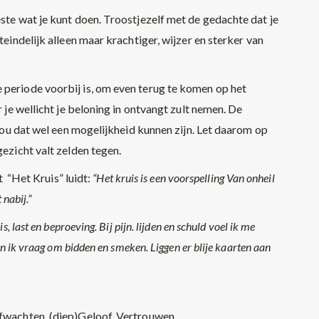
este wat je kunt doen. Troostjezelf met de gedachte dat je
teindelijk alleen maar krachtiger, wijzer en sterker van
 periode voorbij is, om even terug te komen op het
r je wellicht je beloning in ontvangt zult nemen. De
l zou dat wel een mogelijkheid kunnen zijn. Let daarom op
gezicht valt zelden tegen.
“Het Kruis” luidt:
“Het kruis is een voorspelling Van onheil
 nabij.”
s, last en beproeving. Bij pijn. lijden en schuld voel ik me
en ik vraag om bidden en smeken. Liggen er blije kaarten aan
Afwachten, (diep)Geloof, Vertrouwen