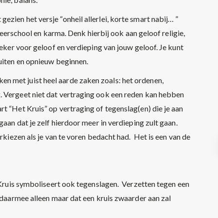
 gezien het versje “onheil allerlei, korte smart nabij… ”
 leerschool en karma. Denk hierbij ook aan geloof religie,
zeker voor geloof en verdieping van jouw geloof. Je kunt
luiten en opnieuw beginnen.
 met juist heel aarde zaken zoals: het ordenen,
. Vergeet niet dat vertraging ook een reden kan hebben
t “Het Kruis” op vertraging of tegenslag(en) die je aan
gaan dat je zelf hierdoor meer in verdieping zult gaan.
rkiezen als je van te voren bedacht had. Het is een van de
t Kruis symboliseert ook tegenslagen. Verzetten tegen een
t daarmee alleen maar dat een kruis zwaarder aan zal