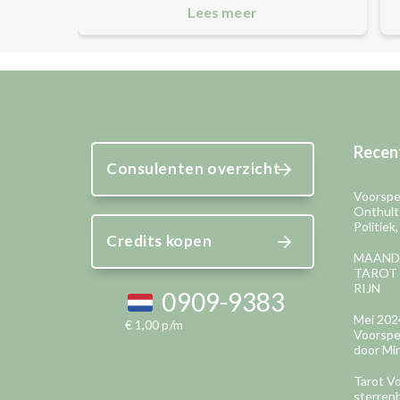
Lees meer
Recent
Consulenten overzicht
Voorspel
Onthult
Politiek
Credits kopen
MAAND
TAROT 
RIJN
0909-9383
Mei 202
€ 1,00 p/m
Voorspel
door Mir
Tarot Vo
sterren