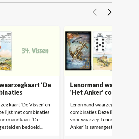
waarzegkaart ‘De
Lenormand waarzegkaa
binaties
‘Het Anker’ combinatie
egkaart ‘De Vissen’ en
Lenormand waarzegkaart ‘Het A
e lijst met combinaties
combinaties Deze lijst met com
enormandkaart ‘De
voor waarzeg Lenormandkaart 
gesteld en bedoeld...
Anker’ is samengesteld en bedoel