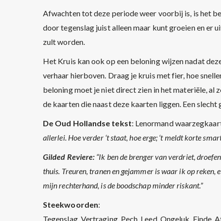
Afwachten tot deze periode weer voorbij is, is het b
door tegenslag juist alleen maar kunt groeien en er ui
zult worden.
Het Kruis kan ook op een beloning wijzen nadat deze
verhaar hierboven. Draag je kruis met fier, hoe snelle
beloning moet je niet direct zien in het materiële, a
de kaarten die naast deze kaarten liggen. Een slecht 
De Oud Hollandse tekst
: Lenormand waarzegkaart 
allerlei. Hoe verder ‘t staat, hoe erge; ‘t meldt korte smart
Gilded Reviere:
“Ik ben de brenger van verdriet, droefeni
thuis. Treuren, tranen en gejammer is waar ik op reken, 
mijn rechterhand, is de boodschap minder riskant.”
Steekwoorden
:
Tegenslag, Vertraging, Pech, Leed, Ongeluk, Einde, 