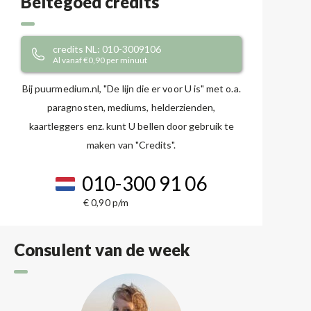
Beltegoed credits
credits NL: 010-3009106
Al vanaf €0,90 per minuut
Bij puurmedium.nl, "De lijn die er voor U is" met o.a.
paragnosten, mediums, helderzienden,
kaartleggers enz. kunt U bellen door gebruik te
maken van "Credits".
010-300 91 06
€ 0,90 p/m
Consulent van de week