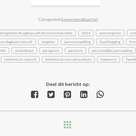
Categorieën
Lenormandkaarten
elingzielen #Lughnasadh #CosmischeLiefde
2024
aartsengelen
ast
um dagkaart consult
engelen
jaarvoorspelling
Kaartlegging
Kre
ille
orakelkaart
paragnost
paravisie
persoonlijke jaarreading
telefonisch consult
telefonisch consult medium
toekomst
Tweel
Deel dit bericht op:
Share
Share
Share
Share
Share
on
on
on
on
on
Facebook
Twitter
Pinterest
LinkedIn
WhatsApp
Next