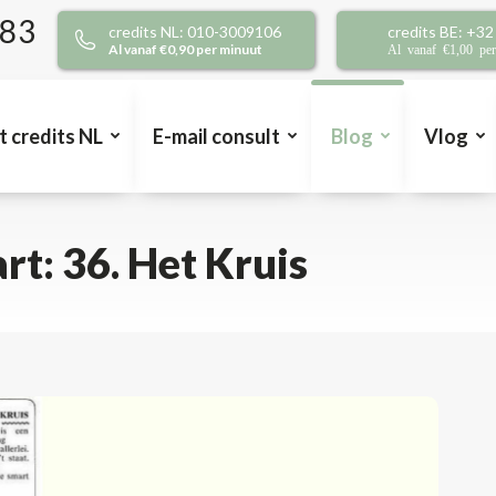
383
credits NL: 010-3009106
credits BE: +3
Al vanaf €0,90 per minuut
Al vanaf €1,00 pe
t credits NL
E-mail consult
Blog
Vlog
t: 36. Het Kruis