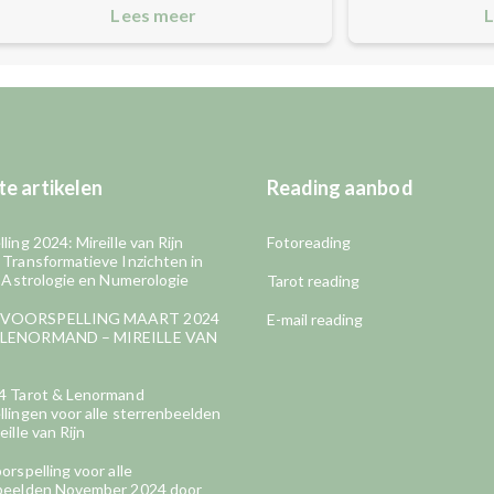
Lees meer
L
e artikelen
Reading aanbod
ling 2024: Mireille van Rijn
Fotoreading
 Transformatieve Inzichten in
, Astrologie en Numerologie
Tarot reading
VOORSPELLING MAART 2024
E-mail reading
LENORMAND – MIREILLE VAN
4 Tarot & Lenormand
lingen voor alle sterrenbeelden
eille van Rijn
orspelling voor alle
beelden November 2024 door