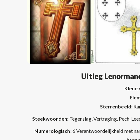
Uitleg Lenormand
Kleur
:
Ele
Sterrenbeeld:
Ram
Steekwoorden:
Tegenslag, Vertraging, Pech, Lee
Numerologisch:
6 Verantwoordelijkheid met nam
harmon