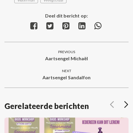
Waterman
Weegschaal
Deel dit bericht op:
Share
Share
Share
Share
Share
on
on
on
on
on
Facebook
Twitter
Pinterest
LinkedIn
WhatsApp
Post
PREVIOUS
navigation
Aartsengel Michaël
Previous
post:
NEXT
Aartsengel Sandalfon
Next
post:
Gerelateerde berichten