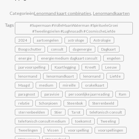
Categorieën
Lenormand kaart combinaties
,
Lenormandkaarten
Tags
#Supermaan #VolleMaanWaterman #SpiritueleGroei
#Tweelingzielen #Lughnasadh #CosmischeLiefde
2024
aartsengelen
astrologe
Astrologie
Boogschutter
consult
dagenergie
Dagkaart
energie
energie medium dagkaart consult
engelen
jaarvoorspelling
Kaartlegging
Kreeft
Leeuw
lenormand
lenormandkaart
lenornand
Liefde
Maagd
medium
mireille
orakelkaart
paragnost
paravisie
persoonlijke jaarreading
Ram
relatie
Schorpioen
Steenbok
Sterrenbeeld
sterrenbeelden
Stier
Tarot
telefonisch consult
telefonisch consult medium
toekomst
Tweeling
Tweelingen
Vissen
voorspelling
voorspellingen