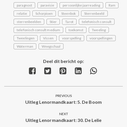
paragnost
paravisie
persoonlijke jaarreading
Ram
relatie
Schorpioen
Steenbok
Sterrenbeeld
sterrenbeelden
Stier
Tarot
telefonisch consult
telefonisch consult medium
toekomst
Tweeling
Tweelingen
Vissen
voorspelling
voorspellingen
Waterman
Weegschaal
Deel dit bericht op:
Share
Share
Share
Share
Share
on
on
on
on
on
Facebook
Twitter
Pinterest
LinkedIn
WhatsApp
Post
PREVIOUS
navigation
Uitleg Lenormandkaart: 5. De Boom
Previous
post:
NEXT
Uitleg Lenormandkaart: 30. De Lelie
Next