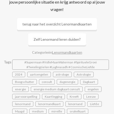
jouw persoonlijke situatie en krijg antwoord op al jouw
vragen!
terug naar het overzicht Lenormandkaarten
Zelf Lenormand leren duiden?
Categorieën
Lenormandkaarten
Tags
#Supermaan #VolleMaanWaterman #SpiritueleGroei
#Tweelingzielen #Lughnasadh #CosmischeLiefde
2024
aartsengelen
astrologe
Astrologie
Boogschutter
consult
dagenergie
Dagkaart
energie
energie medium dagkaart consult
engelen
jaarvoorspelling
Kaartlegging
Kreeft
Leeuw
lenormand
lenormandkaart
lenornand
Liefde
Maagd
medium
mireille
orakelkaart