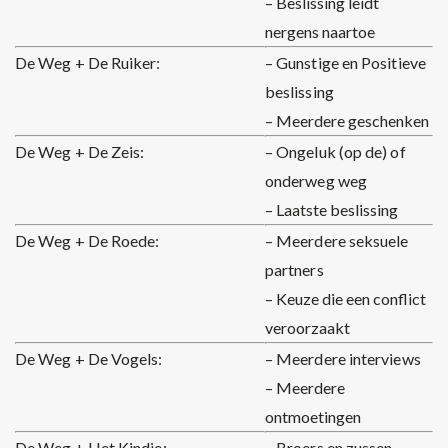
– Beslissing leidt
nergens naartoe
De Weg + De Ruiker:
– Gunstige en Positieve
beslissing
– Meerdere geschenken
De Weg + De Zeis:
– Ongeluk (op de) of
onderweg weg
– Laatste beslissing
De Weg + De Roede:
– Meerdere seksuele
partners
– Keuze die een conflict
veroorzaakt
De Weg + De Vogels:
– Meerdere interviews
– Meerdere
ontmoetingen
De Weg + Het Kindje:
– Broers en zussen