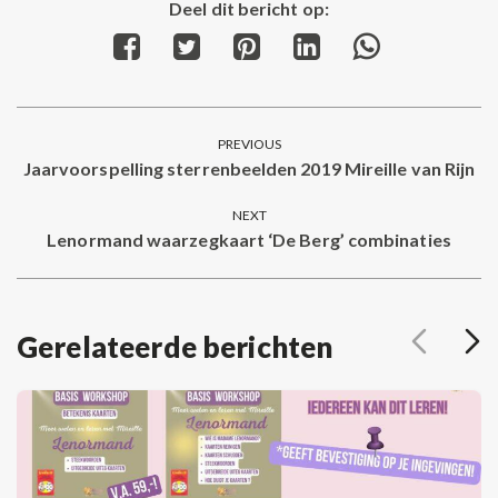
Deel dit bericht op:
Share
Share
Share
Share
Share
on
on
on
on
on
Facebook
Twitter
Pinterest
LinkedIn
WhatsApp
Post
PREVIOUS
navigation
Jaarvoorspelling sterrenbeelden 2019 Mireille van Rijn
Previous
post:
NEXT
Lenormand waarzegkaart ‘De Berg’ combinaties
Next
post:
Gerelateerde berichten