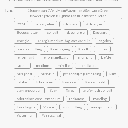
Tags
#Supermaan #VolleMaanWaterman #SpiritueleGroei
#Tweelingzielen #Lughnasadh #CosmischeLiefde
2024
aartsengelen
astrologe
Astrologie
Boogschutter
consult
dagenergie
Dagkaart
energie
energie medium dagkaart consult
engelen
jaarvoorspelling
Kaartlegging
Kreeft
Leeuw
lenormand
lenormandkaart
lenornand
Liefde
Maagd
medium
mireille
orakelkaart
paragnost
paravisie
persoonlijke jaarreading
Ram
relatie
Schorpioen
Steenbok
Sterrenbeeld
sterrenbeelden
Stier
Tarot
telefonisch consult
telefonisch consult medium
toekomst
Tweeling
Tweelingen
Vissen
voorspelling
voorspellingen
Waterman
Weegschaal