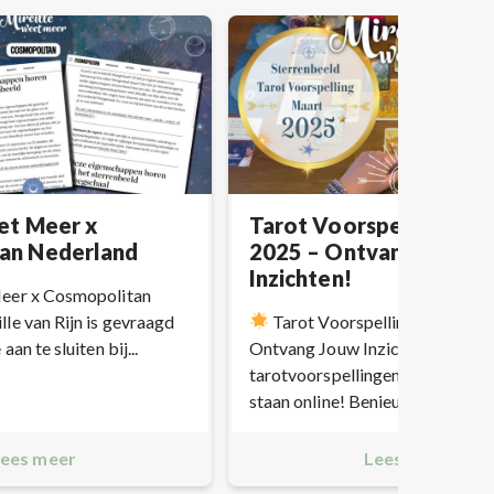
et Meer x
Tarot Voorspellingen 
an Nederland
2025 – Ontvang Jouw
Inzichten!
Meer x Cosmopolitan
le van Rijn is gevraagd
Tarot Voorspellingen Maart 
an te sluiten bij...
Ontvang Jouw Inzichten!
De
tarotvoorspellingen voor maart
staan online! Benieuwd...
ees meer
Lees meer