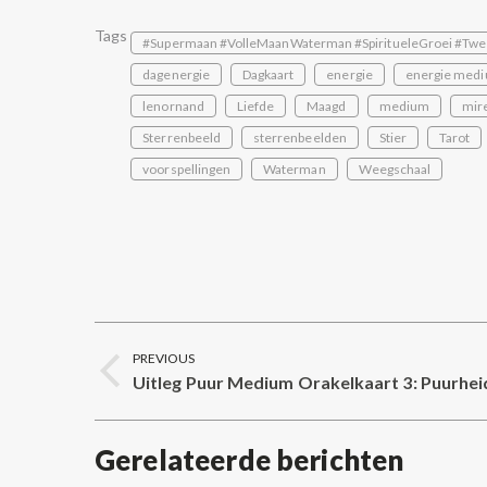
Tags
#Supermaan #VolleMaanWaterman #SpiritueleGroei #Twe
dagenergie
Dagkaart
energie
energie medi
lenornand
Liefde
Maagd
medium
mire
Sterrenbeeld
sterrenbeelden
Stier
Tarot
voorspellingen
Waterman
Weegschaal
Post
PREVIOUS
navigation
Uitleg Puur Medium Orakelkaart 3: Puurhei
Previous
post:
Gerelateerde berichten