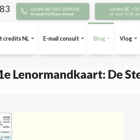
383
credits NL: 010-3009106
credits BE: +3
Al vanaf €0,90 per minuut
Al vanaf €1,00 pe
t credits NL
E-mail consult
Blog
Vlog
1e Lenormandkaart: De St