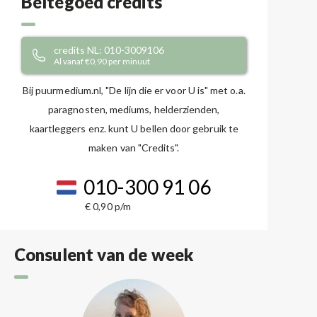
Beltegoed credits
credits NL: 010-3009106
Al vanaf €0,90 per minuut
Bij puurmedium.nl, "De lijn die er voor U is" met o.a.
paragnosten, mediums, helderzienden,
kaartleggers enz. kunt U bellen door gebruik te
maken van "Credits".
010-300 91 06
€ 0,90 p/m
Consulent van de week