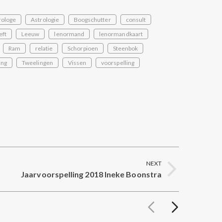
rologe
Astrologie
Boogschutter
consult
eft
Leeuw
lenormand
lenormandkaart
Ram
relatie
Schorpioen
Steenbok
ing
Tweelingen
Vissen
voorspelling
NEXT
Jaarvoorspelling 2018 Ineke Boonstra