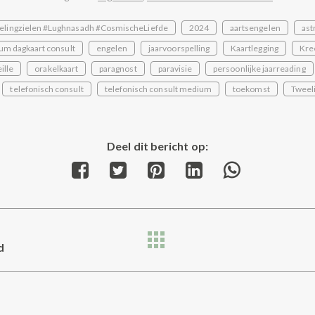
elingzielen #Lughnasadh #CosmischeLiefde
2024
aartsengelen
ast
um dagkaart consult
engelen
jaarvoorspelling
Kaartlegging
Kre
ille
orakelkaart
paragnost
paravisie
persoonlijke jaarreading
telefonisch consult
telefonisch consult medium
toekomst
Tweel
Deel dit bericht op:
Share
Share
Share
Share
Share
on
on
on
on
on
Facebook
Twitter
Pinterest
LinkedIn
WhatsApp
d
Next
post: