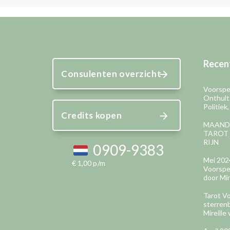
Recent
Consulenten overzicht
Voorspel
Onthult
Politiek
Credits kopen
MAAND
TAROT 
RIJN
0909-9383
Mei 202
€ 1,00 p/m
Voorspel
door Mir
Tarot Vo
sterren
Mireille 