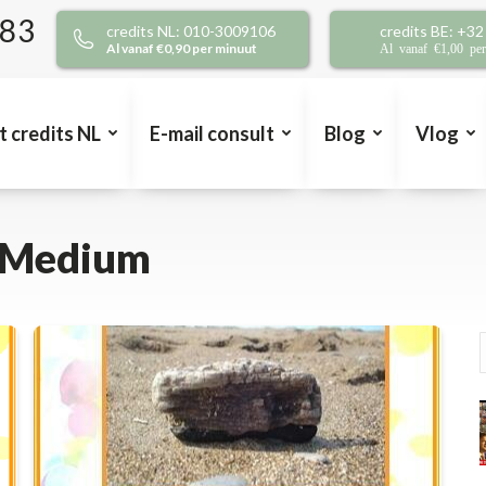
383
credits NL: 010-3009106
credits BE: +3
Al vanaf €0,90 per minuut
Al vanaf €1,00 pe
t credits NL
E-mail consult
Blog
Vlog
r Medium