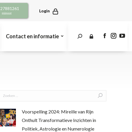
opens
opens
open
2 27881261
in
in
in
Login
r minuut
new
new
new
window
window
win
Contact en informatie
Search:
Facebook
Instagra
You
page
page
pag
opens
opens
open
in
in
in
new
new
new
window
window
win
Search:
Voorspelling 2024: Mireille van Rijn
Onthult Transformatieve Inzichten in
Politiek, Astrologie en Numerologie