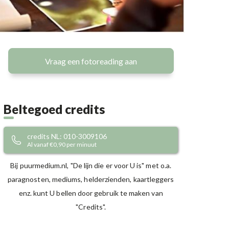
Vraag een fotoreading aan
Beltegoed credits
credits NL: 010-3009106
Al vanaf €0,90 per minuut
Bij puurmedium.nl, "De lijn die er voor U is" met o.a.
paragnosten, mediums, helderzienden, kaartleggers
enz. kunt U bellen door gebruik te maken van
"Credits".