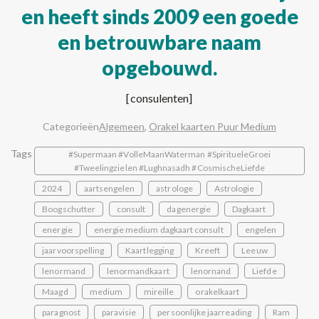
en heeft sinds 2009 een goede
en betrouwbare naam
opgebouwd.
[consulenten]
Categorieën
Algemeen
,
Orakel kaarten Puur Medium
Tags
#Supermaan #VolleMaanWaterman #SpiritueleGroei
#Tweelingzielen #Lughnasadh #CosmischeLiefde
2024
aartsengelen
astrologe
Astrologie
Boogschutter
consult
dagenergie
Dagkaart
energie
energie medium dagkaart consult
engelen
jaarvoorspelling
Kaartlegging
Kreeft
Leeuw
lenormand
lenormandkaart
lenornand
Liefde
Maagd
medium
mireille
orakelkaart
paragnost
paravisie
persoonlijke jaarreading
Ram