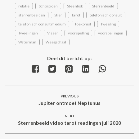
relatie
Schorpioen
Steenbok
Sterrenbeeld
sterrenbeelden
Stier
Tarot
telefonisch consult
telefonisch consult medium
toekomst
Tweeling
Tweelingen
Vissen
voorspelling
voorspellingen
Waterman
Weegschaal
Deel dit bericht op:
Share
Share
Share
Share
Share
on
on
on
on
on
Facebook
Twitter
Pinterest
LinkedIn
WhatsApp
Post
PREVIOUS
navigation
Jupiter ontmoet Neptunus
Previous
post:
NEXT
Sterrenbeeld video tarot readingen juli 2020
Next
post: