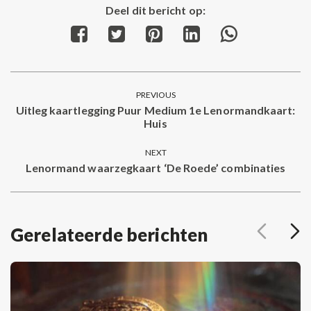
Deel dit bericht op:
Share
Share
Share
Share
Share
on
on
on
on
on
Facebook
Twitter
Pinterest
LinkedIn
WhatsApp
Post
PREVIOUS
navigation
Uitleg kaartlegging Puur Medium 1e Lenormandkaart:
Previous
Huis
post:
NEXT
Lenormand waarzegkaart ‘De Roede’ combinaties
Next
post:
Gerelateerde berichten