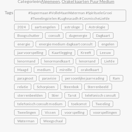
Categorieën
Algemeen
,
Orakel kaarten Puur Medium
Tags
#Supermaan #VolleMaanWaterman #SpiritueleGroei
#Tweelingzielen #Lughnasadh #CosmischeLiefde
2024
aartsengelen
astrologe
Astrologie
Boogschutter
consult
dagenergie
Dagkaart
energie
energie medium dagkaart consult
engelen
jaarvoorspelling
Kaartlegging
Kreeft
Leeuw
lenormand
lenormandkaart
lenornand
Liefde
Maagd
medium
mireille
orakelkaart
paragnost
paravisie
persoonlijke jaarreading
Ram
relatie
Schorpioen
Steenbok
Sterrenbeeld
sterrenbeelden
Stier
Tarot
telefonisch consult
telefonisch consult medium
toekomst
Tweeling
Tweelingen
Vissen
voorspelling
voorspellingen
Waterman
Weegschaal