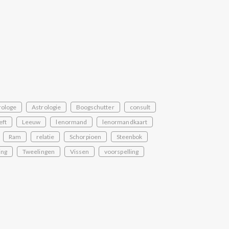
rologe
Astrologie
Boogschutter
consult
eft
Leeuw
lenormand
lenormandkaart
Ram
relatie
Schorpioen
Steenbok
ing
Tweelingen
Vissen
voorspelling