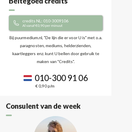
Beltegoed credits
credits NL: 010-3009106
Al vanaf €0,90 per minuut
Bij puurmedium.nl, "De lijn die er voor U is" met o.a.
paragnosten, mediums, helderzienden,
kaartleggers enz. kunt U bellen door gebruik te
maken van "Credits".
010-300 91 06
€ 0,90 p/m
Consulent van de week