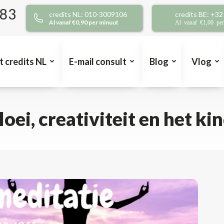
383
credits NL: 010-3009106
credits BE: +3
Al vanaf €0,90 per minuut
Al vanaf €1,00 pe
t credits NL
E-mail consult
Blog
Vlog
ei, creativiteit en het kin