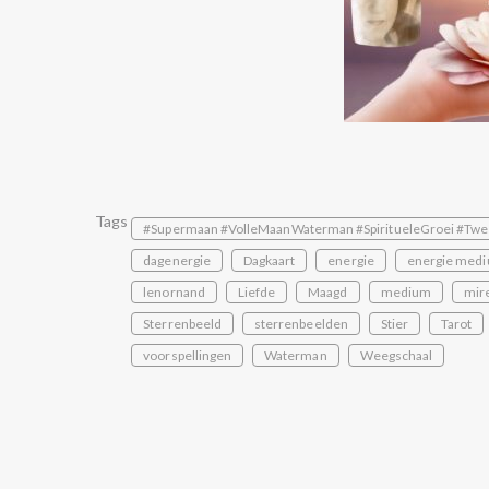
Tags
#Supermaan #VolleMaanWaterman #SpiritueleGroei #Twe
dagenergie
Dagkaart
energie
energie medi
lenornand
Liefde
Maagd
medium
mire
Sterrenbeeld
sterrenbeelden
Stier
Tarot
voorspellingen
Waterman
Weegschaal