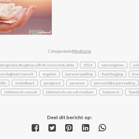
Categorieën
Meditatie
elingzielen #Lughnasadh #CosmischeLiefde
2024
aartsengelen
ast
um dagkaart consult
engelen
jaarvoorspelling
Kaartlegging
Kre
ille
orakelkaart
paragnost
paravisie
persoonlijke jaarreading
telefonisch consult
telefonisch consult medium
toekomst
Tweel
Deel dit bericht op:
Share
Share
Share
Share
Share
on
on
on
on
on