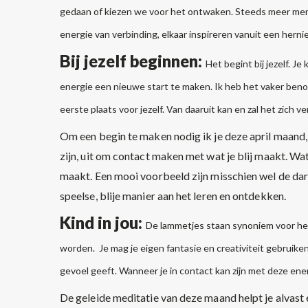
gedaan of kiezen we voor het ontwaken. Steeds meer me
energie van verbinding, elkaar inspireren vanuit een hernieu
Bij jezelf beginnen:
Het begint bij jezelf. J
energie een nieuwe start te maken. Ik heb het vaker beno
eerste plaats voor jezelf. Van daaruit kan en zal het zich v
Om een begin te maken nodig ik je deze april maand, 
zijn, uit om contact maken met wat je blij maakt. Wat
maakt. Een mooi voorbeeld zijn misschien wel de dar
speelse, blije manier aan het leren en ontdekken.
Kind in jou:
De lammetjes staan synoniem voor het k
worden. Je mag je eigen fantasie en creativiteit gebruiken 
gevoel geeft. Wanneer je in contact kan zijn met deze energ
De geleide meditatie van deze maand helpt je alvast 