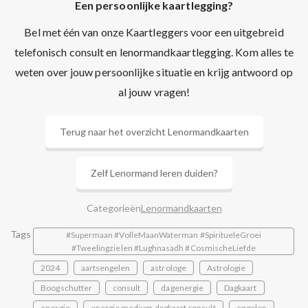
Een persoonlijke kaartlegging?
Bel met één van onze Kaartleggers voor een uitgebreid
telefonisch consult en lenormandkaartlegging. Kom alles te
weten over jouw persoonlijke situatie en krijg antwoord op
al jouw vragen!
Terug naar het overzicht Lenormandkaarten
Zelf Lenormand leren duiden?
Categorieën
Lenormandkaarten
Tags
#Supermaan #VolleMaanWaterman #SpiritueleGroei
#Tweelingzielen #Lughnasadh #CosmischeLiefde
2024
aartsengelen
astrologe
Astrologie
Boogschutter
consult
dagenergie
Dagkaart
energie
energie medium dagkaart consult
engelen