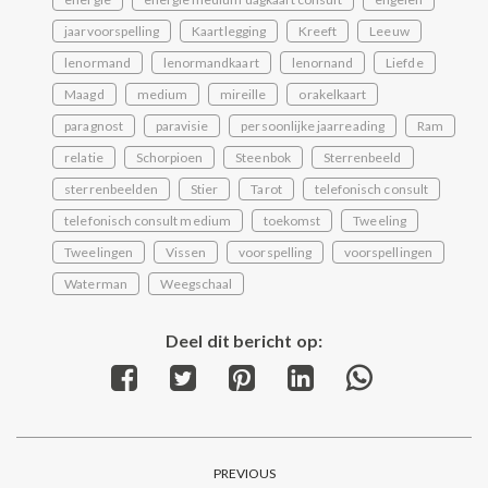
jaarvoorspelling
Kaartlegging
Kreeft
Leeuw
lenormand
lenormandkaart
lenornand
Liefde
Maagd
medium
mireille
orakelkaart
paragnost
paravisie
persoonlijke jaarreading
Ram
relatie
Schorpioen
Steenbok
Sterrenbeeld
sterrenbeelden
Stier
Tarot
telefonisch consult
telefonisch consult medium
toekomst
Tweeling
Tweelingen
Vissen
voorspelling
voorspellingen
Waterman
Weegschaal
Deel dit bericht op:
Share
Share
Share
Share
Share
on
on
on
on
on
Facebook
Twitter
Pinterest
LinkedIn
WhatsApp
Post
PREVIOUS