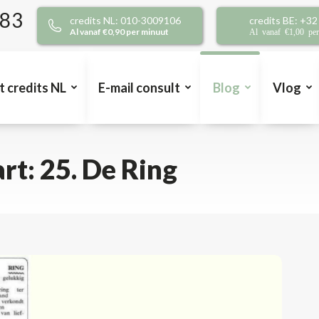
383
credits NL: 010-3009106
credits BE: +3
Al vanaf €0,90 per minuut
Al vanaf €1,00 pe
t credits NL
E-mail consult
Blog
Vlog
t: 25. De Ring