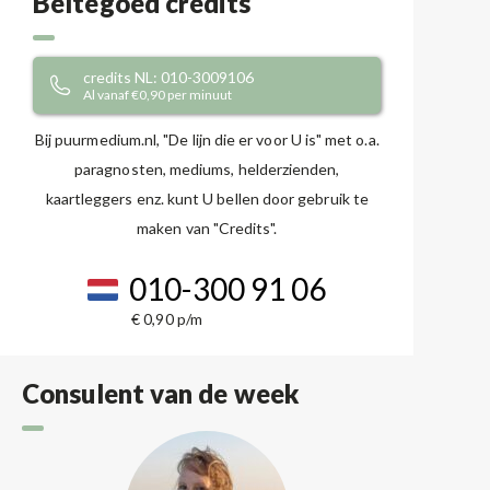
Beltegoed credits
credits NL: 010-3009106
Al vanaf €0,90 per minuut
Bij puurmedium.nl, "De lijn die er voor U is" met o.a.
paragnosten, mediums, helderzienden,
kaartleggers enz. kunt U bellen door gebruik te
maken van "Credits".
010-300 91 06
€ 0,90 p/m
Consulent van de week