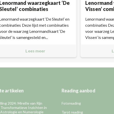
Lenormand waarzegkaart ‘De
Lenormand 
Sleutel’ combinaties
Vissen’ com
Lenormand waarzegkaart ‘De Sleutel’ en
Lenormand waarz
combinaties Deze lijst met combinaties
combinaties Dez
voor de waarzeg Lenormandkaart ‘De
voor waarzeg L
Sleutel’ is samengesteld en...
Vissen’ is samen
Lees meer
L
e artikelen
Reading aanbod
ling 2024: Mireille van Rijn
Fotoreading
 Transformatieve Inzichten in
, Astrologie en Numerologie
Tarot reading