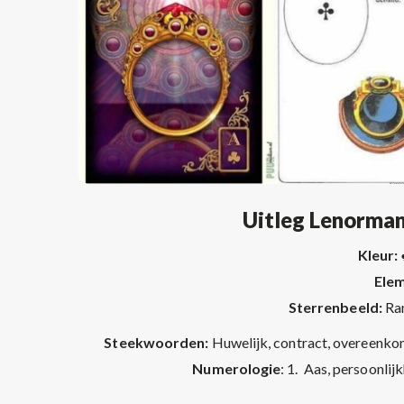
Uitleg Lenorman
Kleur:
Ele
Sterrenbeeld:
Ra
Steekwoorden:
Huwelijk, contract, overeenkoms
Numerologie
: 1. Aas, persoonlij