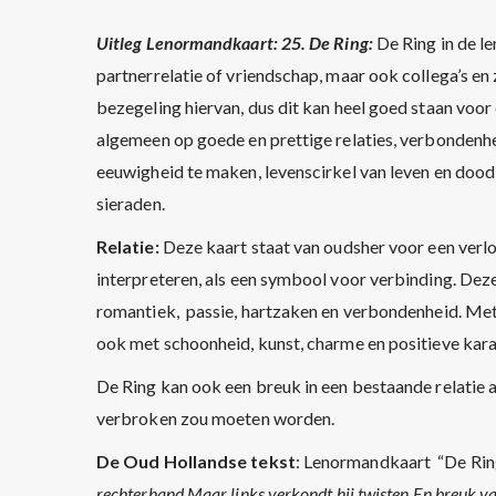
Uitleg Lenormandkaart: 25. De Ring:
De Ring in de le
partnerrelatie of vriendschap, maar ook collega’s en
bezegeling hiervan, dus dit kan heel goed staan voor
algemeen op goede en prettige relaties, verbondenhei
eeuwigheid te maken, levenscirkel van leven en dood,
sieraden.
Relatie:
Deze kaart staat van oudsher voor een verlov
interpreteren, als een symbool voor verbinding. Deze
romantiek, passie, hartzaken en verbondenheid. Met
ook met schoonheid, kunst, charme en positieve kara
De Ring kan ook een breuk in een bestaande relatie 
verbroken zou moeten worden.
De Oud Hollandse tekst
: Lenormandkaart “De Ring
rechterhand Maar links verkondt hij twisten En breuk v