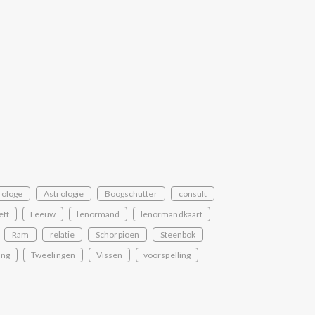
rologe
Astrologie
Boogschutter
consult
eft
Leeuw
lenormand
lenormandkaart
Ram
relatie
Schorpioen
Steenbok
ing
Tweelingen
Vissen
voorspelling