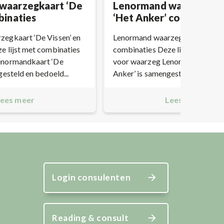
waarzegkaart ‘De
Lenormand waarzegkaa
binaties
‘Het Anker’ combinatie
egkaart ‘De Vissen’ en
Lenormand waarzegkaart ‘Het A
e lijst met combinaties
combinaties Deze lijst met com
enormandkaart ‘De
voor waarzeg Lenormandkaart 
gesteld en bedoeld...
Anker’ is samengesteld en bedoel
ees meer
Lees meer
Login consulenten
Reading & consult