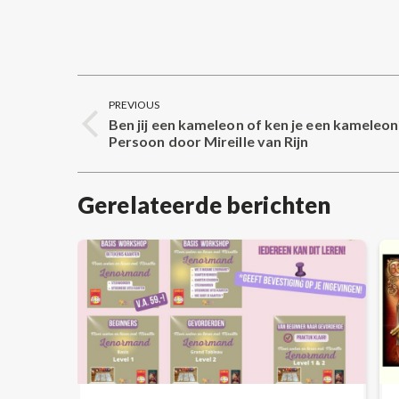
Post
PREVIOUS
navigation
Ben jij een kameleon of ken je een kameleo
Previous
Persoon door Mireille van Rijn
post:
Gerelateerde berichten