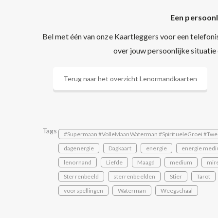
Een persoonl
Bel met één van onze Kaartleggers voor een telefoni
over jouw persoonlijke situatie
Terug naar het overzicht Lenormandkaarten
Tags
#Supermaan #VolleMaanWaterman #SpiritueleGroei #Twe
dagenergie
Dagkaart
energie
energie medi
lenornand
Liefde
Maagd
medium
mire
Sterrenbeeld
sterrenbeelden
Stier
Tarot
voorspellingen
Waterman
Weegschaal