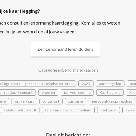
ijke kaartlegging?
sch consult en lenormandkaartlegging. Kom alles te weten
 en krijg antwoord op al jouw vragen!
Zelf Lenormand leren duiden?
Categorieën
Lenormandkaarten
elingzielen #Lughnasadh #CosmischeLiefde
2024
aartsengelen
ast
um dagkaart consult
engelen
jaarvoorspelling
Kaartlegging
Kre
ille
orakelkaart
paragnost
paravisie
persoonlijke jaarreading
telefonisch consult
telefonisch consult medium
toekomst
Tweel
Deel dit bericht op: