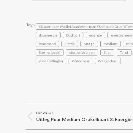
Tags
#Supermaan #VolleMaanWaterman #SpiritueleGroei #Twe
dagenergie
Dagkaart
energie
energie medi
lenornand
Liefde
Maagd
medium
mire
Sterrenbeeld
sterrenbeelden
Stier
Tarot
voorspellingen
Waterman
Weegschaal
Post
PREVIOUS
navigation
Uitleg Puur Medium Orakelkaart 3: Energie
Previous
post: