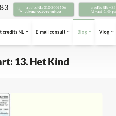
383
credits NL: 010-3009106
credits BE: +3
Al vanaf €0,90 per minuut
Al vanaf €1,00 pe
t credits NL
E-mail consult
Blog
Vlog
t: 13. Het Kind