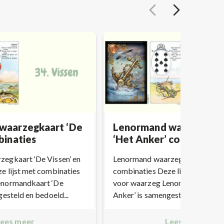
waarzegkaart ‘De
Lenormand waarzegkaa
binaties
‘Het Anker’ combinatie
egkaart ‘De Vissen’ en
Lenormand waarzegkaart ‘Het A
e lijst met combinaties
combinaties Deze lijst met com
enormandkaart ‘De
voor waarzeg Lenormandkaart 
gesteld en bedoeld...
Anker’ is samengesteld en bedoel
ees meer
Lees meer