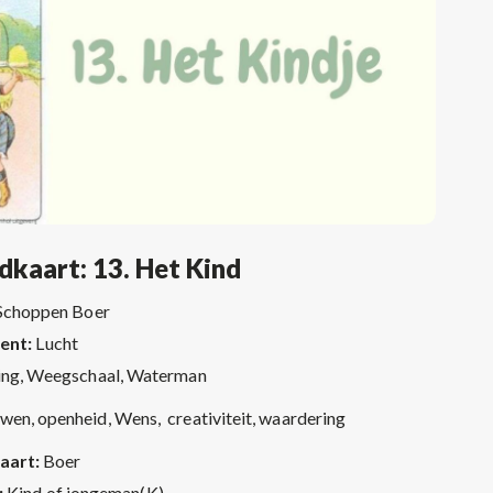
dkaart: 13. Het Kind
Schoppen Boer
ent:
Lucht
ing, Weegschaal, Waterman
wen, openheid, Wens, creativiteit, waardering
aart:
Boer
:
Kind of jongeman(K)