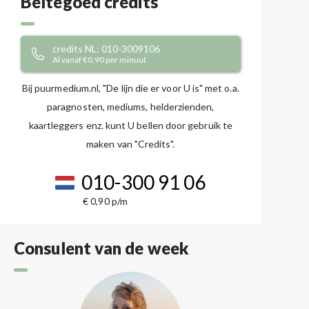
Beltegoed credits
credits NL: 010-3009106
Al vanaf €0,90 per minuut
Bij puurmedium.nl, "De lijn die er voor U is" met o.a.
paragnosten, mediums, helderzienden,
kaartleggers enz. kunt U bellen door gebruik te
maken van "Credits".
010-300 91 06
€ 0,90 p/m
Consulent van de week