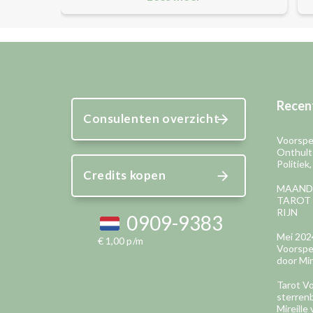
Recent
Consulenten overzicht
Voorspel
Onthult
Politiek
Credits kopen
MAAND
TAROT 
RIJN
0909-9383
Mei 202
€ 1,00 p/m
Voorspel
door Mir
Tarot Vo
sterren
Mireille 