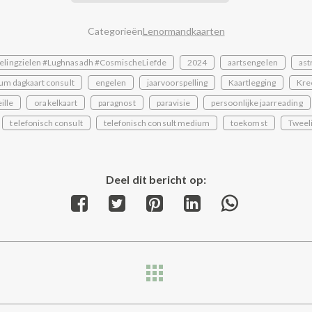
Categorieën
Lenormandkaarten
elingzielen #Lughnasadh #CosmischeLiefde
2024
aartsengelen
ast
um dagkaart consult
engelen
jaarvoorspelling
Kaartlegging
Kre
ille
orakelkaart
paragnost
paravisie
persoonlijke jaarreading
telefonisch consult
telefonisch consult medium
toekomst
Tweel
Deel dit bericht op:
Share
Share
Share
Share
Share
on
on
on
on
on
Facebook
Twitter
Pinterest
LinkedIn
WhatsApp
Next
post: