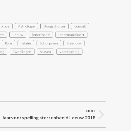
rologe
Astrologie
Boogschutter
consult
eft
Leeuw
lenormand
lenormandkaart
Ram
relatie
Schorpioen
Steenbok
ing
Tweelingen
Vissen
voorspelling
NEXT
Jaarvoorspelling sterrenbeeld Leeuw 2018