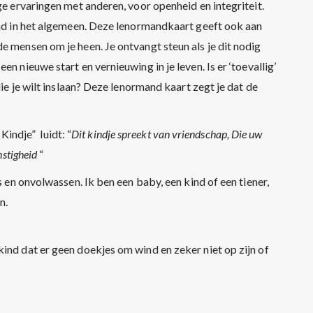
ge ervaringen met anderen, voor openheid en integriteit.
kind in het algemeen. Deze lenormandkaart geeft ook aan
e mensen om je heen. Je ontvangt steun als je dit nodig
n nieuwe start en vernieuwing in je leven. Is er ‘toevallig’
die je wilt inslaan? Deze lenormand kaart zegt je dat de
indje” luidt: “
Dit kindje spreekt van vriendschap, Die uw
nstigheid
“
ls en onvolwassen. Ik ben een baby, een kind of een tiener,
n.
ind dat er geen doekjes om wind en zeker niet op zijn of