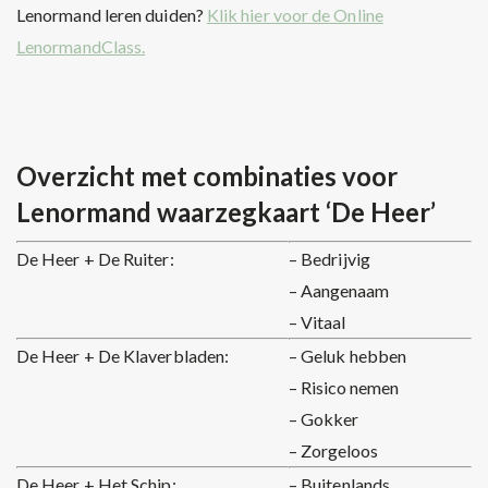
Lenormand leren duiden?
Klik hier voor de Online
LenormandClass.
Overzicht met combinaties voor
Lenormand waarzegkaart ‘De Heer’
De Heer + De Ruiter:
– Bedrijvig
– Aangenaam
– Vitaal
De Heer + De Klaverbladen:
– Geluk hebben
– Risico nemen
– Gokker
– Zorgeloos
De Heer + Het Schip:
– Buitenlands