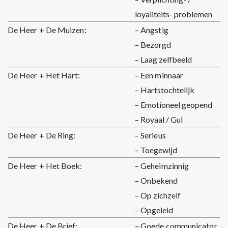
loyaliteits- problemen
De Heer + De Muizen:
– Angstig
– Bezorgd
– Laag zelfbeeld
De Heer + Het Hart:
– Een minnaar
– Hartstochtelijk
– Emotioneel geopend
– Royaal / Gul
De Heer + De Ring:
– Serieus
– Toegewijd
De Heer + Het Boek:
– Geheimzinnig
– Onbekend
– Op zichzelf
– Opgeleid
De Heer + De Brief:
– Goede communicator