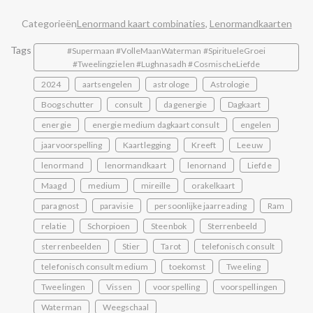
Categorieën
Lenormand kaart combinaties
,
Lenormandkaarten
Tags
#Supermaan #VolleMaanWaterman #SpiritueleGroei
#Tweelingzielen #Lughnasadh #CosmischeLiefde
2024
aartsengelen
astrologe
Astrologie
Boogschutter
consult
dagenergie
Dagkaart
energie
energie medium dagkaart consult
engelen
jaarvoorspelling
Kaartlegging
Kreeft
Leeuw
lenormand
lenormandkaart
lenornand
Liefde
Maagd
medium
mireille
orakelkaart
paragnost
paravisie
persoonlijke jaarreading
Ram
relatie
Schorpioen
Steenbok
Sterrenbeeld
sterrenbeelden
Stier
Tarot
telefonisch consult
telefonisch consult medium
toekomst
Tweeling
Tweelingen
Vissen
voorspelling
voorspellingen
Waterman
Weegschaal