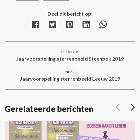
Deel dit bericht op:
Share
Share
Share
Share
Share
on
on
on
on
on
Facebook
Twitter
Pinterest
LinkedIn
WhatsApp
Post
PREVIOUS
navigation
Jaarvoorspelling sterrenbeeld Steenbok 2019
Previous
post:
NEXT
Jaarvoorspelling sterrenbeeld Leeuw 2019
Next
post:
Gerelateerde berichten