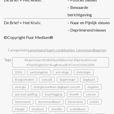
– Bewaarde
berichtgeving
De Brief + Het Kruis:
– Naar en Pijnlijk nieuws
– Deprimerend nieuws
©Copyright Puur Medium®
Categorieën
Lenormand kaart combinaties
,
Lenormandkaarten
Tags
#Supermaan #VolleMaanWaterman #SpiritueleGroei
#Tweelingzielen #Lughnasadh #CosmischeLiefde
2024
aartsengelen
astrologe
Astrologie
Boogschutter
consult
dagenergie
Dagkaart
energie
energie medium dagkaart consult
engelen
jaarvoorspelling
Kaartlegging
Kreeft
Leeuw
lenormand
lenormandkaart
lenornand
Liefde
Maagd
medium
mireille
orakelkaart