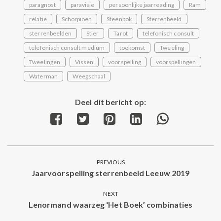
paragnost
paravisie
persoonlijke jaarreading
Ram
relatie
Schorpioen
Steenbok
Sterrenbeeld
sterrenbeelden
Stier
Tarot
telefonisch consult
telefonisch consult medium
toekomst
Tweeling
Tweelingen
Vissen
voorspelling
voorspellingen
Waterman
Weegschaal
Deel dit bericht op:
Share
Share
Share
Share
Share
on
on
on
on
on
Facebook
Twitter
Pinterest
LinkedIn
WhatsApp
Post
PREVIOUS
navigation
Jaarvoorspelling sterrenbeeld Leeuw 2019
Previous
post:
NEXT
Lenormand waarzeg ‘Het Boek’ combinaties
Next
post: