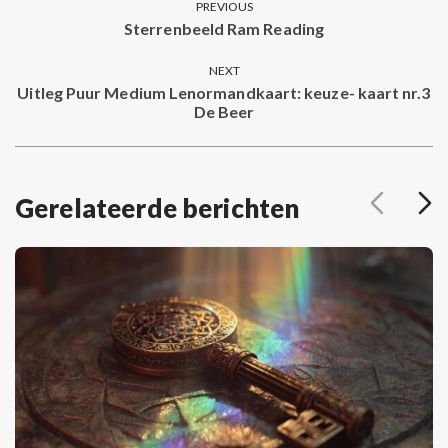
PREVIOUS
navigation
Sterrenbeeld Ram Reading
Previous
post:
NEXT
Uitleg Puur Medium Lenormandkaart: keuze- kaart nr.3
Next
De Beer
post:
Gerelateerde berichten