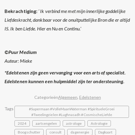
Bekrachtiging:
‘ Ik verbind me met mijn innerlijke goddelijke
Liefdeskracht, dankbaar voor de onuitputtelijke Bron die er altijd
IS. Ik ben Liefde. Hier en Nu en Continu.’
©Puur Medium
Auteur: Mieke
*Edelstenen zijn geen vervanging voor een arts of specialist.
Edelstenen kunnen een hulpmiddel zijn ter ondersteuning.
Categorieën
Algemeen
,
Edelstenen
Tags
#Supermaan #VolleMaanWaterman #SpiritueleGroei
#Tweelingzielen #Lughnasadh #CosmischeLiefde
2024
aartsengelen
astrologe
Astrologie
Boogschutter
consult
dagenergie
Dagkaart