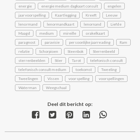
energie
energie medium dagkaart consult
engelen
jaarvoorspelling
Kaartlegging
Kreeft
Leeuw
lenormand
lenormandkaart
lenornand
Liefde
Maagd
medium
mireille
orakelkaart
paragnost
paravisie
persoonlijke jaarreading
Ram
relatie
Schorpioen
Steenbok
Sterrenbeeld
sterrenbeelden
Stier
Tarot
telefonisch consult
telefonisch consult medium
toekomst
Tweeling
Tweelingen
Vissen
voorspelling
voorspellingen
Waterman
Weegschaal
Deel dit bericht op:
Share
Share
Share
Share
Share
on
on
on
on
on
Facebook
Twitter
Pinterest
LinkedIn
WhatsApp
Post