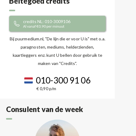
Beltegoed credits
credits NL: 010-3009106
Al vanaf €0,90 per minuut
Bij puurmedium.nl, "De lijn die er voor U is" met o.a.
paragnosten, mediums, helderzienden,
kaartleggers enz. kunt U bellen door gebruik te
maken van "Credits".
010-300 91 06
€ 0,90 p/m
Consulent van de week