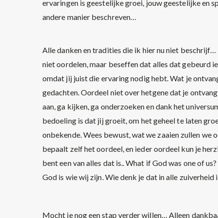
ervaringen is geestelijke groei, jouw geestelijke en s
andere manier beschreven…
Alle danken en tradities die ik hier nu niet beschrijf…
niet oordelen, maar beseffen dat alles dat gebeurd iet
omdat jij juist die ervaring nodig hebt. Wat je ontvan
gedachten. Oordeel niet over hetgene dat je ontvangt m
aan, ga kijken, ga onderzoeken en dank het universum
bedoeling is dat jij groeit, om het geheel te laten gr
onbekende. Wees bewust, wat we zaaien zullen we oog
bepaalt zelf het oordeel, en ieder oordeel kun je herzi
bent een van alles dat is.. What if God was one of us? W
God is wie wij zijn. Wie denk je dat in alle zuiverheid 
Mocht je nog een stap verder willen… Alleen dankbaa