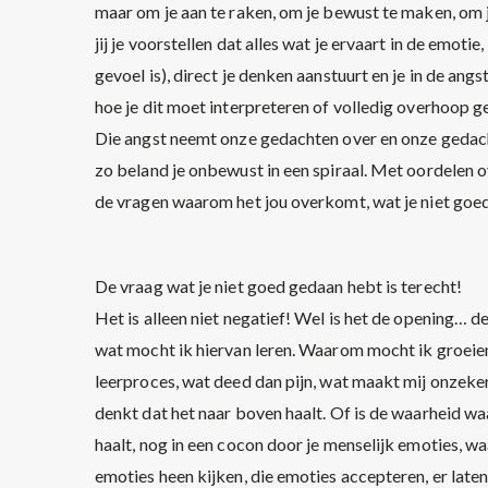
maar om je aan te raken, om je bewust te maken, om je 
jij je voorstellen dat alles wat je ervaart in de emotie
gevoel is), direct je denken aanstuurt en je in de ang
hoe je dit moet interpreteren of volledig overhoop 
Die angst neemt onze gedachten over en onze gedac
zo beland je onbewust in een spiraal. Met oordelen ov
de vragen waarom het jou overkomt, wat je niet goe
De vraag wat je niet goed gedaan hebt is terecht!
Het is alleen niet negatief! Wel is het de opening… d
wat mocht ik hiervan leren. Waarom mocht ik groeien?
leerproces, wat deed dan pijn, wat maakt mij onzeker,
denkt dat het naar boven haalt. Of is de waarheid waar
haalt, nog in een cocon door je menselijk emoties, waa
emoties heen kijken, die emoties accepteren, er late