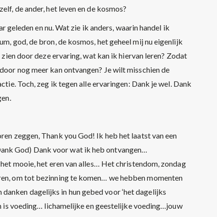
zelf, de ander, het leven en de kosmos?
jaar geleden en nu. Wat zie ik anders, waarin handel ik
um, god, de bron, de kosmos, het geheel mij nu eigenlijk
n zien door deze ervaring, wat kan ik hiervan leren? Zodat
ardoor nog meer kan ontvangen? Je wilt misschien de
actie. Toch, zeg ik tegen alle ervaringen: Dank je wel. Dank
gen.
oren zeggen, Thank you God! Ik heb het laatst van een
Dank God) Dank voor wat ik heb ontvangen…
l het mooie, het eren van alles… Het christendom, zondag
ieren, om tot bezinning te komen… we hebben momenten
danken dagelijks in hun gebed voor ‘het dagelijks
ten is voeding… lichamelijke en geestelijke voeding…jouw