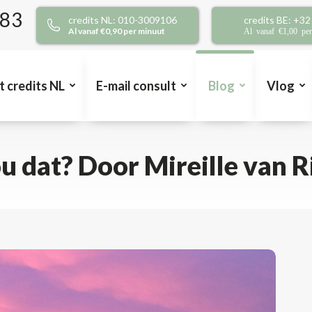
383
credits NL: 010-3009106
credits BE: +3
Al vanaf €0,90 per minuut
Al vanaf €1,00 pe
t credits NL
E-mail consult
Blog
Vlog
 dat? Door Mireille van R