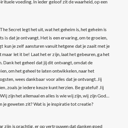
pirituele voeding. In ieder geloof zit de waarheid, op een
 The Secret legt het uit, wat het geheim is, het geheim is
s is dat je ontvangt. Het is een ervaring, om te groeien,
gt kun je zelf aansturen vanuit hetgene dat je zaait met je
aar let it be! Laat het er zijn, laat het gebeuren, ga het
. Dank het geheel dat jij dit ontvangt, omdat de
oeien, om het geheel te laten ontwikkelen, naar het
sten, wees dankbaar voor alles dat je ontvangt. Jij
en, zoals je iedere keuze kunt herzien. Be grateful! Jij
ij zijn het allemaal en alles is wie wij zijn, wij zijn God…
in je geweten zit? Wat is je inspiratie tot creatie?
r zijn is prachtig, er op vertrouwen dat danken goed