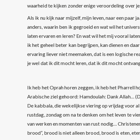
waarheid te kijken zonder enige veroordeling over je
Als ik nu kijk naar mijzelf, mijn leven, naar een paar 
anders, waarin ben ik gegroeid en wat wil het univers
laten ervaren en leren? En wat wil het mij vooral late
ik het geheel beter kan begrijpen, kan dienen en da
ervaring liever niet meemaken, dat is een logische re
je wel dat ik dit mocht leren, dat ik dit mocht ontvan
Ik heb het Oprah horen zeggen, ik heb het Pharrell h
Arabische ziel gehoord: Hamdoulah: Dank Allah… (
De kabbala, die wekelijkse viering op vrijdag voor a
rustdag, zondag om na te denken om het leven te v
van werken en momenten van rust nodig… Christenen 
brood”, brood is niet alleen brood, brood is eten, e