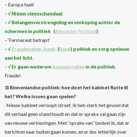
– Europa faalt
–
√
Nieuw vleesschandaal
–
√ Belangenverstrengeling en omkoping achter de
schermen in politiek (
Alexander Pechtold
)
– ‘Farmaceut betrapt’
–
√
Fraudezaken, bank,
(
Bank
)
politiek en zorg opnieuw
aan het licht.
–
√ Er gaan wederom
koppen rollen
in de politiek
.
Fraude!
3) Binnenlandse politiek: hoe doet het kabinet Rutte III
het? Welke issues gaan spelen?
-Nieuw kabinet verloopt stroef. Ik heb sterk het gevoel dat
dit verhaal geen stand houdt en dat er sprake zal gaan zijn
van nieuwe verkiezingen. Met “sprake van” bedoel ik, dat er
berichten naar buiten gaan komen, en er dus letterlijk over