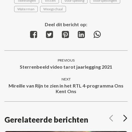
Tweelingen
Vissen
voorspelling
voorspellingen
Waterman
Weegschaal
Deel dit bericht op:
Share
Share
Share
Share
Share
on
on
on
on
on
Facebook
Twitter
Pinterest
LinkedIn
WhatsApp
Post
PREVIOUS
navigation
Sterrenbeeld video tarot jaarlegging 2021
Previous
post:
NEXT
Mireille van Rijn te zien in het RTL 4-programma Ons
Next
Kent Ons
post:
Gerelateerde berichten