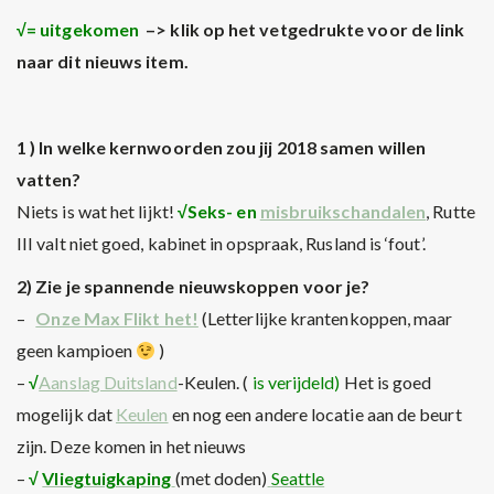
√= uitgekomen
–> klik op het vetgedrukte voor de link
naar dit nieuws item.
1 ) In welke kernwoorden zou jij 2018 samen willen
vatten?
Niets is wat het lijkt!
√Seks- en
misbruikschandalen
, Rutte
III valt niet goed, kabinet in opspraak, Rusland is ‘fout’.
2) Zie je spannende nieuwskoppen voor je?
–
Onze Max Flikt het!
(Letterlijke krantenkoppen, maar
geen kampioen
)
–
√
Aanslag Duitsland
-Keulen. (
is verijdeld)
Het is goed
mogelijk dat
Keulen
en nog een andere locatie aan de beurt
zijn. Deze komen in het nieuws
–
√
Vliegtuigkaping
(met doden)
Seattle