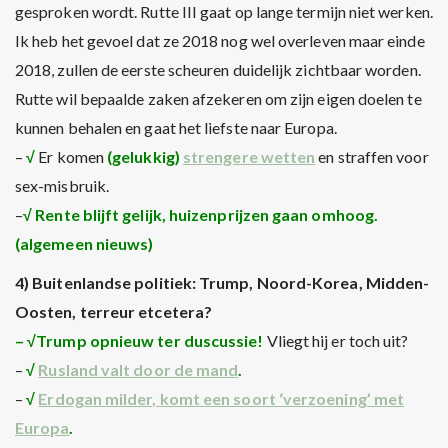
gesproken wordt. Rutte III gaat op lange termijn niet werken.
Ik heb het gevoel dat ze 2018 nog wel overleven maar einde
2018, zullen de eerste scheuren duidelijk zichtbaar worden.
Rutte wil bepaalde zaken afzekeren om zijn eigen doelen te
kunnen behalen en gaat het liefste naar Europa.
–
√
Er komen
(gelukkig)
strengere wetten
en straffen voor
sex-misbruik.
–
√
Rente blijft gelijk, huizenprijzen gaan omhoog.
(algemeen nieuws)
4) Buitenlandse politiek: Trump, Noord-Korea, Midden-
Oosten, terreur etcetera?
– √Trump opnieuw ter duscussie!
Vliegt hij er toch uit?
–
√
Rusland valt door de mand
.
–
√
Erdogan milder, komt een soort ‘verzoening’ met
Europa
.