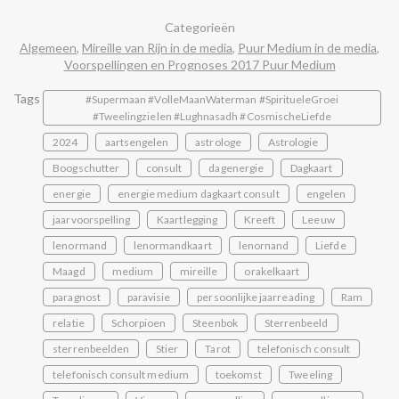
Categorieën
Algemeen
,
Mireille van Rijn in de media
,
Puur Medium in de media
,
Voorspellingen en Prognoses 2017 Puur Medium
Tags
#Supermaan #VolleMaanWaterman #SpiritueleGroei
#Tweelingzielen #Lughnasadh #CosmischeLiefde
2024
aartsengelen
astrologe
Astrologie
Boogschutter
consult
dagenergie
Dagkaart
energie
energie medium dagkaart consult
engelen
jaarvoorspelling
Kaartlegging
Kreeft
Leeuw
lenormand
lenormandkaart
lenornand
Liefde
Maagd
medium
mireille
orakelkaart
paragnost
paravisie
persoonlijke jaarreading
Ram
relatie
Schorpioen
Steenbok
Sterrenbeeld
sterrenbeelden
Stier
Tarot
telefonisch consult
telefonisch consult medium
toekomst
Tweeling