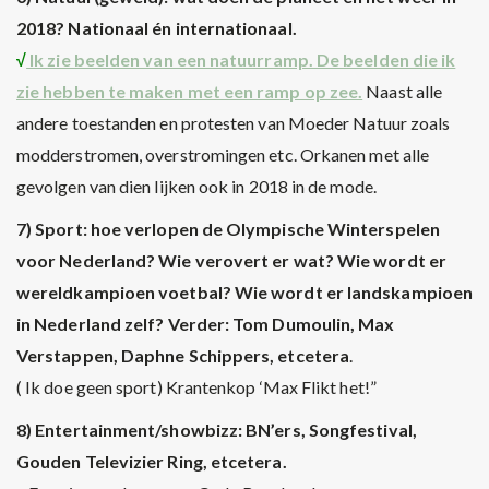
2018? Nationaal én internationaal.
√
Ik zie beelden van een natuurramp. De beelden die ik
zie hebben te maken met een ramp op zee.
Naast alle
andere toestanden en protesten van Moeder Natuur zoals
modderstromen, overstromingen etc. Orkanen met alle
gevolgen van dien lijken ook in 2018 in de mode.
7) Sport: hoe verlopen de Olympische Winterspelen
voor Nederland? Wie verovert er wat? Wie wordt er
wereldkampioen voetbal? Wie wordt er landskampioen
in Nederland zelf? Verder: Tom Dumoulin, Max
Verstappen, Daphne Schippers, etcetera
.
( Ik doe geen sport) Krantenkop ‘Max Flikt het!”
8) Entertainment/showbizz: BN’ers, Songfestival,
Gouden Televizier Ring, etcetera.