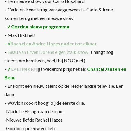
– Een nieuwe show voor Carlo Boszhard
– Carlo en Irene terug van weggeweest – Carlo & Irene
komen terug met een nieuwe show
–
√
Gordon nieuw programma
– Max flikt het!
– √
Rachel en Andre Hazes nader tot elkaar
–
Beau van Erven Dorens eigen (talk)show
( hangt nog
steeds om hem heen, heeft hij NOG niet)
–
√
Eva Jinek
krijgt wederom prijs net als
Chantal Janzen en
Beau
– Er komt een nieuw talent op de Nederlandse televisie. Een
dame.
– Waylon scoort hoog, bij de eerste drie.
-Marieke Elsinga aan de man!
-Nieuwe liefde Rachel Hazes
-Gordon opnieuw verliefd