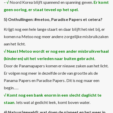
–
√
Noord Korea blijft spannend en spanning geven.
Er komt
geen oorlog, er staat teveel op het spel.
5) Onthullingen: #metoo, Paradise Papers et cetera?
Krijgt nog een hele lange staart en daar blijft het niet bij, er
komen na Metoo nog meer andere zorgelijke misbruikzaken
aan het licht.
√
Naast Metoo wordt er nog een ander misbruikverhaal
(kinderen) uit het verleden naar buiten gebracht.
Door de Panamapapers komen er nieuwe zaken aan het licht.
Er volgen nog meer in dezelfde orde van grootte als de
Panama Papers en Paradise Papers. Dit is nog maar een
begin…..
√
Komt nog een bank enorm in een slecht daglicht te
staan
. Iets wat al gedicht leek, komt boven water.
6) Natuur(geweld): wat doen de planeet en het weer in