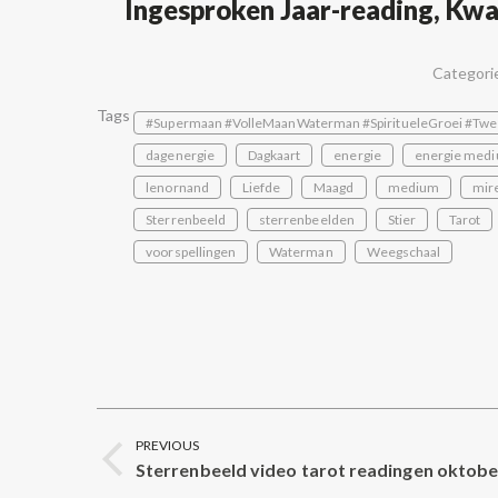
Ingesproken Jaar-reading, Kwar
Categori
Tags
#Supermaan #VolleMaanWaterman #SpiritueleGroei #Twe
dagenergie
Dagkaart
energie
energie medi
lenornand
Liefde
Maagd
medium
mire
Sterrenbeeld
sterrenbeelden
Stier
Tarot
voorspellingen
Waterman
Weegschaal
Post
PREVIOUS
navigation
Sterrenbeeld video tarot readingen oktobe
Previous