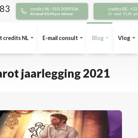
383
credits NL: 010-3009106
credits BE: +3
Al vanaf €0,90 per minuut
Al vanaf €1,00 pe
t credits NL
E-mail consult
Blog
Vlog
arot jaarlegging 2021