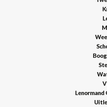
K
L
M
Wee
Sch
Boog
St
Wa
V
Lenormand O
Uitl