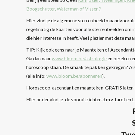
Boogschutter, Waterman of Vissen?
Hier vind je de algemene sterrenbeeld maandvooruitz
regelmatig de kaarten voor alle sterrenbeelden om in
die hier interesse in heeft. Veel plezier met deze maan
TIP: Kijk ook eens naar je Maanteken of Ascendantte
Ga dan naar
www.bloom.be/astrologie
en bereken er
horoscoop staan. De smaak te pakken gekregen? Als 
(alle info:
www.bloom.be/abonneren
).
Horoscoop, ascendant en maanteken GRATIS laten 
Hier onder vind je de vooruitzichten d.m.v. tarot e
Twe