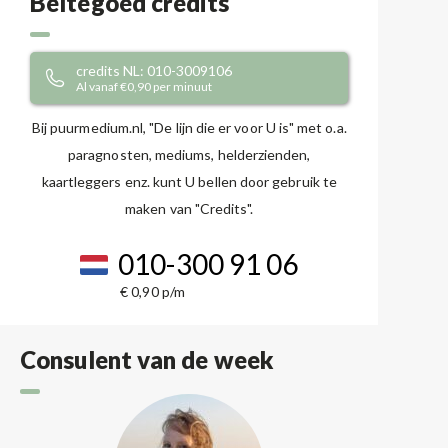
Beltegoed credits
credits NL: 010-3009106
Al vanaf €0,90 per minuut
Bij puurmedium.nl, "De lijn die er voor U is" met o.a.
paragnosten, mediums, helderzienden,
kaartleggers enz. kunt U bellen door gebruik te
maken van "Credits".
010-300 91 06
€ 0,90 p/m
Consulent van de week