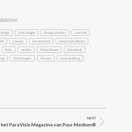
itzichten
rologe
Astrologie
Boogschutter
consult
eft
Leeuw
lenormand
lenormandkaart
Ram
relatie
Schorpioen
Steenbok
ing
Tweelingen
Vissen
voorspelling
NEXT
n het ParaVisie Magazine van Puur Medium®