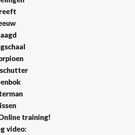
reeft
eeuw
aagd
gschaal
orpioen
schutter
eenbok
terman
issen
nline training!
eg video: