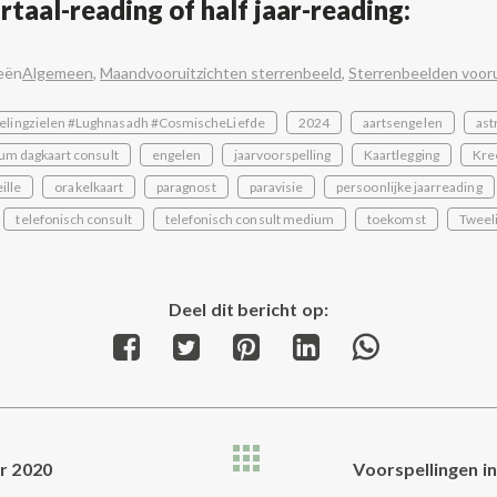
taal-reading of half jaar-reading:
eën
Algemeen
,
Maandvooruitzichten sterrenbeeld
,
Sterrenbeelden vooru
elingzielen #Lughnasadh #CosmischeLiefde
2024
aartsengelen
ast
um dagkaart consult
engelen
jaarvoorspelling
Kaartlegging
Kre
ille
orakelkaart
paragnost
paravisie
persoonlijke jaarreading
telefonisch consult
telefonisch consult medium
toekomst
Tweel
Deel dit bericht op:
Share
Share
Share
Share
Share
on
on
on
on
on
Facebook
Twitter
Pinterest
LinkedIn
WhatsApp
r 2020
Voorspellingen i
Next