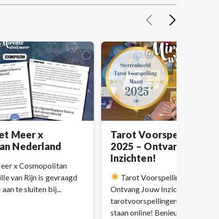
et Meer x
Tarot Voorspellingen 
an Nederland
2025 – Ontvang Jouw
Inzichten!
Meer x Cosmopolitan
le van Rijn is gevraagd
Tarot Voorspellingen Maart 
an te sluiten bij...
Ontvang Jouw Inzichten!
De
tarotvoorspellingen voor maart
staan online! Benieuwd...