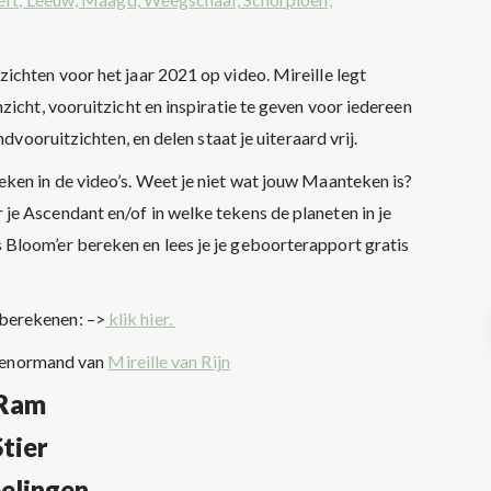
ichten voor het jaar 2021 op video. Mireille legt
zicht, vooruitzicht en inspiratie te geven voor iedereen
dvooruitzichten, en delen staat je uiteraard vrij.
ken in de video’s. Weet je niet wat jouw Maanteken is?
 je Ascendant en/of in welke tekens de planeten in je
Bloom’er bereken en lees je je geboorterapport gratis
berekenen: –>
klik hier.
n Lenormand van
Mireille van Rijn
Ram
Stier
elingen