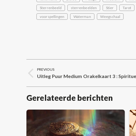
Sterrenbeeld
sterrenbeelden
Stier
Tarot
voorspellingen
Waterman
Weegschaal
Post
PREVIOUS
navigation
Uitleg Puur Medium Orakelkaart 3 : Spiritu
Previous
post:
Gerelateerde berichten