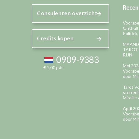
Recent
Consulenten overzicht
Voorspel
Onthult
Politiek
Credits kopen
MAAND
TAROT 
RIJN
0909-9383
Mei 202
€ 1,00 p/m
Voorspel
door Mir
Tarot Vo
sterren
Mireille 
April 2
Voorspel
door Mir