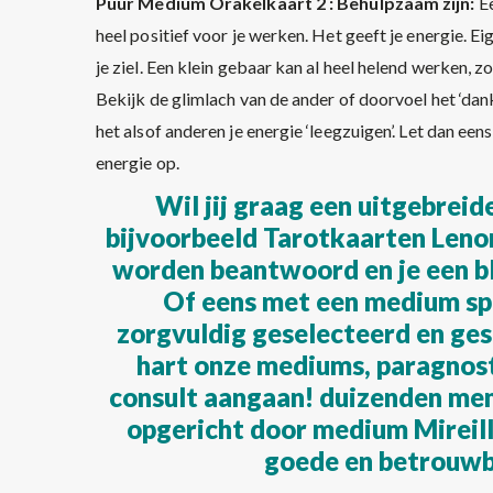
Puur Medium Orakelkaart
2 : Behulpzaam zijn:
E
heel positief voor je werken. Het geeft je energie. E
je ziel. Een klein gebaar kan al heel helend werken, z
Bekijk de glimlach van de ander of doorvoel het ‘dank
het alsof anderen je energie ‘leegzuigen’. Let dan een
energie op.
Wil jij graag een uitgebrei
bijvoorbeeld Tarotkaarten Leno
worden beantwoord en je een b
Of eens met een medium sp
zorgvuldig geselecteerd en ges
hart onze mediums, paragnost
consult aangaan! duizenden men
opgericht door medium Mireill
goede en betrouw