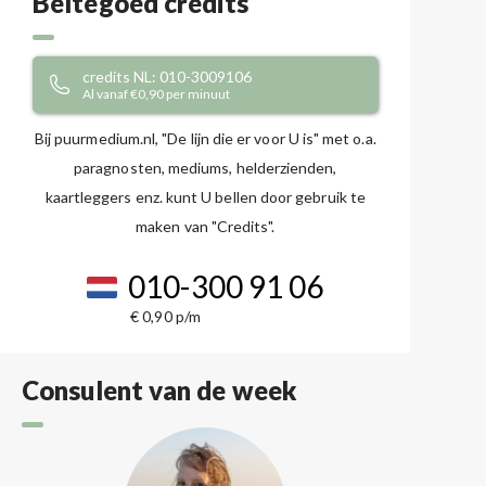
Beltegoed credits
credits NL: 010-3009106
Al vanaf €0,90 per minuut
Bij puurmedium.nl, "De lijn die er voor U is" met o.a.
paragnosten, mediums, helderzienden,
kaartleggers enz. kunt U bellen door gebruik te
maken van "Credits".
010-300 91 06
€ 0,90 p/m
Consulent van de week