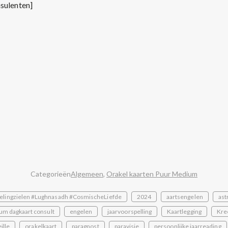
sulenten]
Categorieën
Algemeen
,
Orakel kaarten Puur Medium
elingzielen #Lughnasadh #CosmischeLiefde
2024
aartsengelen
ast
um dagkaart consult
engelen
jaarvoorspelling
Kaartlegging
Kre
ille
orakelkaart
paragnost
paravisie
persoonlijke jaarreading