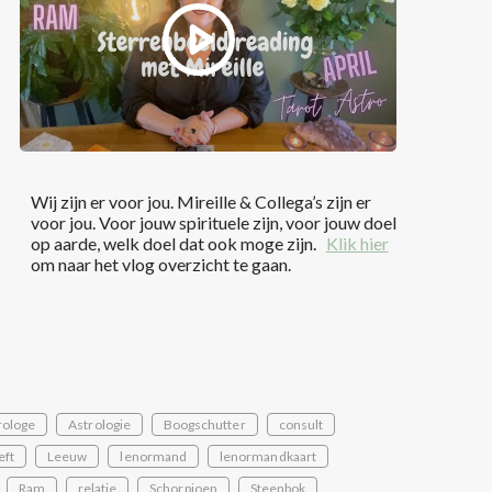
Wij zijn er voor jou. Mireille & Collega’s zijn er
voor jou. Voor jouw spirituele zijn, voor jouw doel
op aarde, welk doel dat ook moge zijn.
Klik hier
om naar het vlog overzicht te gaan.
rologe
Astrologie
Boogschutter
consult
eft
Leeuw
lenormand
lenormandkaart
Ram
relatie
Schorpioen
Steenbok