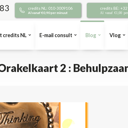
383
credits NL: 010-3009106
credits BE: +3
Al vanaf €0,90 per minuut
Al vanaf €1,00 pe
t credits NL
E-mail consult
Blog
Vlog
rakelkaart 2 : Behulpzaam