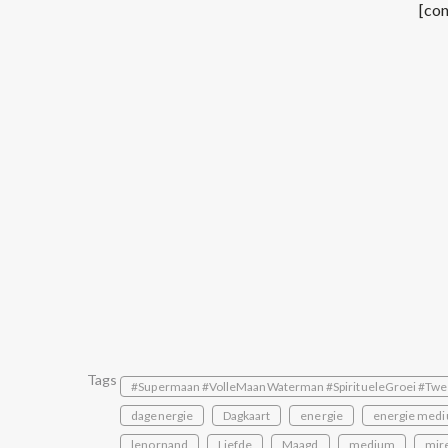
[con
Tags
#Supermaan #VolleMaanWaterman #SpiritueleGroei #Twe
dagenergie
Dagkaart
energie
energie medi
lenornand
Liefde
Maagd
medium
mire