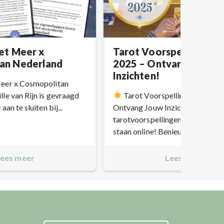
et Meer x
Tarot Voorspellingen 
an Nederland
2025 – Ontvang Jouw
Inzichten!
Meer x Cosmopolitan
le van Rijn is gevraagd
Tarot Voorspellingen Maart 
an te sluiten bij...
Ontvang Jouw Inzichten!
De
tarotvoorspellingen voor maart
staan online! Benieuwd...
ees meer
Lees meer