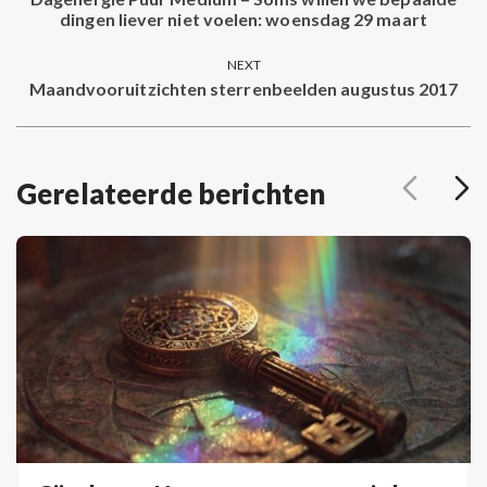
navigation
Previous
dingen liever niet voelen: woensdag 29 maart
post:
NEXT
Maandvooruitzichten sterrenbeelden augustus 2017
Next
post:
Gerelateerde berichten