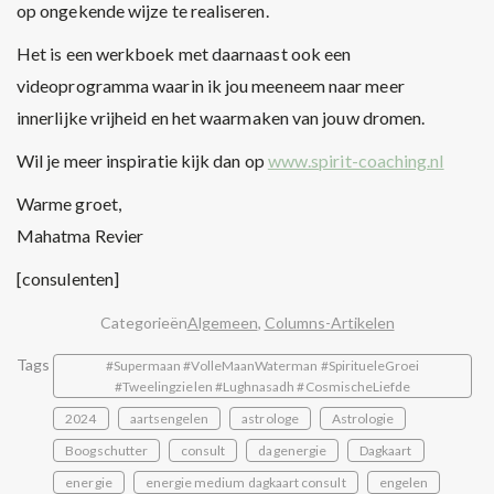
op ongekende wijze te realiseren.
Het is een werkboek met daarnaast ook een
videoprogramma waarin ik jou meeneem naar meer
innerlijke vrijheid en het waarmaken van jouw dromen.
Wil je meer inspiratie kijk dan op
www.spirit-coaching.nl
Warme groet,
Mahatma Revier
[consulenten]
Categorieën
Algemeen
,
Columns-Artikelen
Tags
#Supermaan #VolleMaanWaterman #SpiritueleGroei
#Tweelingzielen #Lughnasadh #CosmischeLiefde
2024
aartsengelen
astrologe
Astrologie
Boogschutter
consult
dagenergie
Dagkaart
energie
energie medium dagkaart consult
engelen