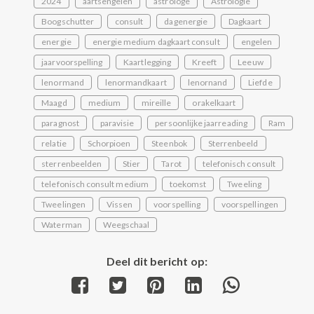
2024
aartsengelen
astrologe
Astrologie
Boogschutter
consult
dagenergie
Dagkaart
energie
energie medium dagkaart consult
engelen
jaarvoorspelling
Kaartlegging
Kreeft
Leeuw
lenormand
lenormandkaart
lenornand
Liefde
Maagd
medium
mireille
orakelkaart
paragnost
paravisie
persoonlijke jaarreading
Ram
relatie
Schorpioen
Steenbok
Sterrenbeeld
sterrenbeelden
Stier
Tarot
telefonisch consult
telefonisch consult medium
toekomst
Tweeling
Tweelingen
Vissen
voorspelling
voorspellingen
Waterman
Weegschaal
Deel dit bericht op:
Share
Share
Share
Share
Share
on
on
on
on
on