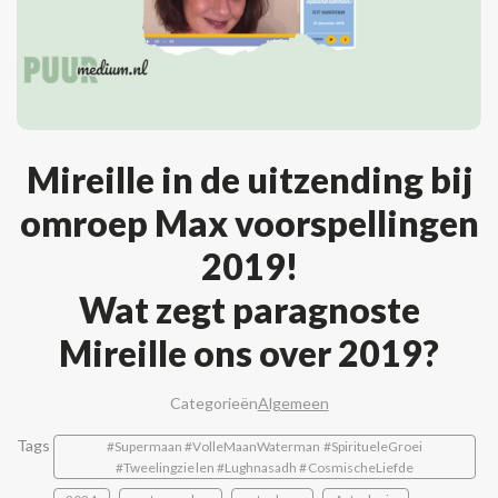
Mireille in de uitzending bij
omroep Max voorspellingen
2019!
Wat zegt paragnoste
Mireille ons over 2019?
Categorieën
Algemeen
Tags
#Supermaan #VolleMaanWaterman #SpiritueleGroei
#Tweelingzielen #Lughnasadh #CosmischeLiefde