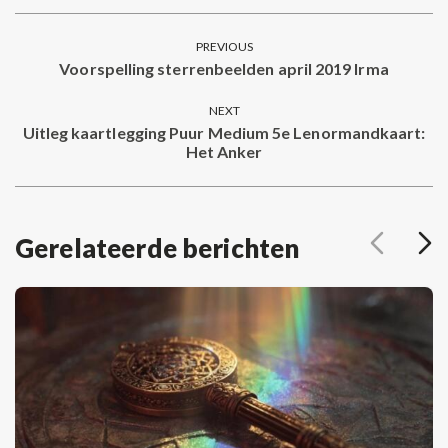
Facebook
Twitter
Pinterest
LinkedIn
WhatsApp
Post
PREVIOUS
navigation
Voorspelling sterrenbeelden april 2019 Irma
Previous
post:
NEXT
Uitleg kaartlegging Puur Medium 5e Lenormandkaart:
Next
Het Anker
post:
Gerelateerde berichten