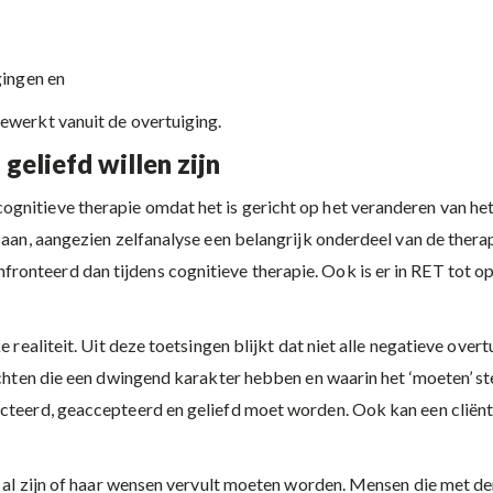
gingen en
ewerkt vanuit de overtuiging.
eliefd willen zijn
nitieve therapie omdat het is gericht op het veranderen van het 
 aan, aangezien zelfanalyse een belangrijk onderdeel van de therapi
onteerd dan tijdens cognitieve therapie. Ook is er in RET tot op
e realiteit. Uit deze toetsingen blijkt dat niet alle negatieve ove
dachten die een dwingend karakter hebben en waarin het ‘moeten’ 
cteerd, geaccepteerd en geliefd moet worden. Ook kan een cliënt he
t al zijn of haar wensen vervult moeten worden. Mensen die met der