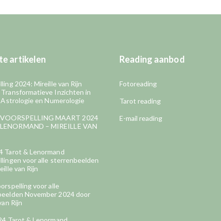
e artikelen
Reading aanbod
ling 2024: Mireille van Rijn
Fotoreading
 Transformatieve Inzichten in
, Astrologie en Numerologie
Tarot reading
VOORSPELLING MAART 2024
E-mail reading
LENORMAND – MIREILLE VAN
4 Tarot & Lenormand
lingen voor alle sterrenbeelden
eille van Rijn
orspelling voor alle
beelden November 2024 door
van Rijn
024 Tarot & Lenormand