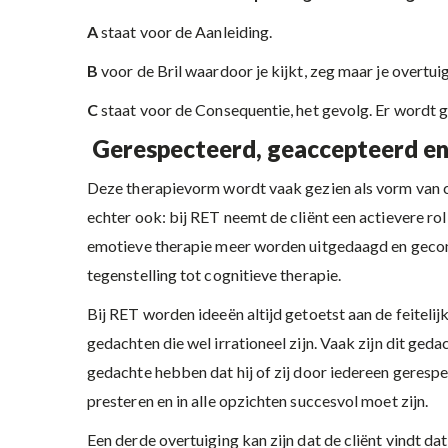
A
staat voor de Aanleiding.
B
voor de Bril waardoor je kijkt, zeg maar je overtui
C
staat voor de Consequentie, het gevolg. Er wordt g
Gerespecteerd, geaccepteerd en g
Deze therapievorm wordt vaak gezien als vorm van cog
echter ook: bij RET neemt de cliënt een actievere rol
emotieve therapie meer worden uitgedaagd en geconfr
tegenstelling tot cognitieve therapie.
Bij RET worden ideeën altijd getoetst aan de feitelijk
gedachten die wel irrationeel zijn. Vaak zijn dit ge
gedachte hebben dat hij of zij door iedereen gerespe
presteren en in alle opzichten succesvol moet zijn.
Een derde overtuiging kan zijn dat de cliënt vindt da