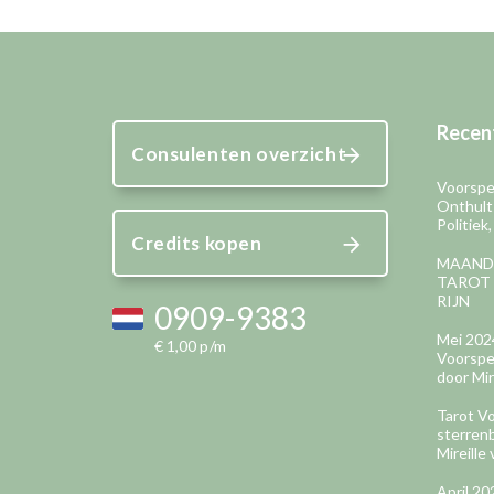
Recent
Consulenten overzicht
Voorspel
Onthult
Politiek
Credits kopen
MAAND
TAROT 
RIJN
0909-9383
Mei 202
€ 1,00 p/m
Voorspel
door Mir
Tarot Vo
sterren
Mireille 
April 2