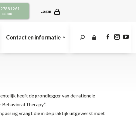
opens
opens
open
2 27881261
in
in
in
Login
r minuut
new
new
new
window
window
win
Contact en informatie
Search:
Facebook
Instagra
You
page
page
pag
opens
opens
open
in
in
in
new
new
new
window
window
win
telijk heeft de grondlegger van de rationele
e Behavioral Therapy”.
npassing vraagt die in de praktijk uitgewerkt moet