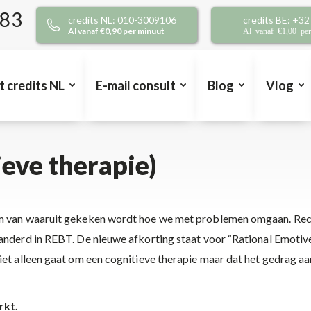
383
credits NL: 010-3009106
credits BE: +3
Al vanaf €0,90 per minuut
Al vanaf €1,00 pe
t credits NL
E-mail consult
Blog
Vlog
ieve therapie)
rm van waaruit gekeken wordt hoe we met problemen omgaan. Recen
randerd in REBT. De nieuwe afkorting staat voor “Rational Emotiv
iet alleen gaat om een cognitieve therapie maar dat het gedrag aa
rkt.