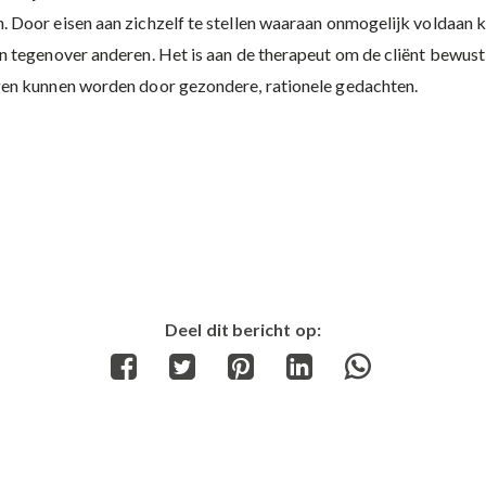
 Door eisen aan zichzelf te stellen waaraan onmogelijk voldaan 
 tegenover anderen. Het is aan de therapeut om de cliënt bewust t
gen kunnen worden door gezondere, rationele gedachten.
Deel dit bericht op:
Share
Share
Share
Share
Share
on
on
on
on
on
Facebook
Twitter
Pinterest
LinkedIn
WhatsApp