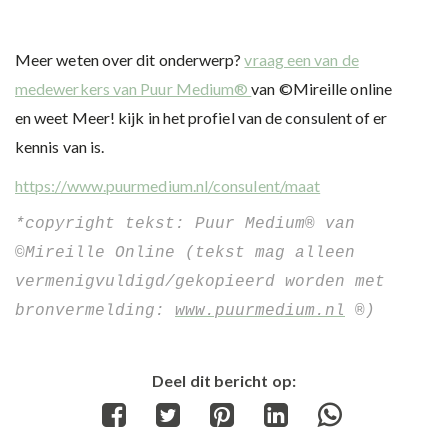
Meer weten over dit onderwerp?
vraag een van de
medewerkers van Puur Medium®
van ©Mireille online
en weet Meer! kijk in het profiel van de consulent of er
kennis van is.
https://www.puurmedium.nl/consulent/maat
*copyright tekst: Puur Medium® van 
©Mireille Online (tekst mag alleen 
vermenigvuldigd/gekopieerd worden met 
bronvermelding: 
www.puurmedium.nl
 ®) 
Deel dit bericht op:
Share
Share
Share
Share
Share
on
on
on
on
on