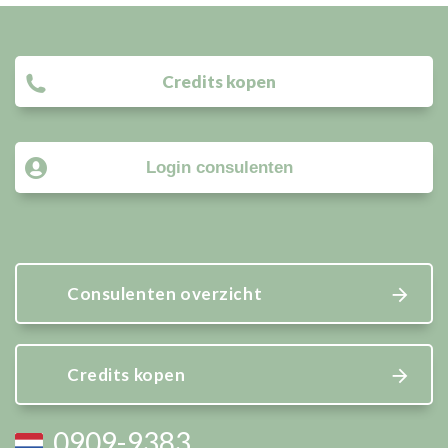
Facebook
Twitter
Pinterest
LinkedIn
WhatsApp
Credits kopen
Login consulenten
Consulenten overzicht
Credits kopen
0909-9383