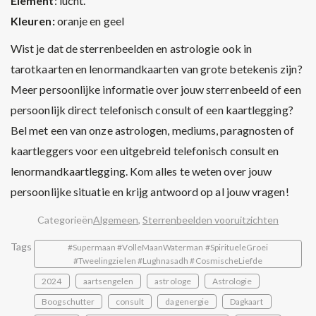
Element
: lucht.
Kleuren:
oranje en geel
Wist je dat de sterrenbeelden en astrologie ook in
tarotkaarten en lenormandkaarten van grote betekenis zijn?
Meer persoonlijke informatie over jouw sterrenbeeld of een
persoonlijk direct telefonisch consult of een kaartlegging?
Bel met een van onze astrologen, mediums, paragnosten of
kaartleggers voor een uitgebreid telefonisch consult en
lenormandkaartlegging. Kom alles te weten over jouw
persoonlijke situatie en krijg antwoord op al jouw vragen!
Categorieën
Algemeen
,
Sterrenbeelden vooruitzichten
Tags
#Supermaan #VolleMaanWaterman #SpiritueleGroei
#Tweelingzielen #Lughnasadh #CosmischeLiefde
2024
aartsengelen
astrologe
Astrologie
Boogschutter
consult
dagenergie
Dagkaart