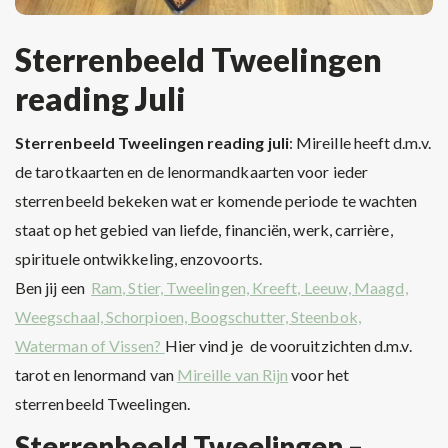
Sterrenbeeld Tweelingen
reading Juli
Sterrenbeeld Tweelingen reading juli
: Mireille heeft d.m.v.
de tarotkaarten en de lenormandkaarten voor ieder
sterrenbeeld bekeken wat er komende periode te wachten
staat op het gebied van liefde, financiën, werk, carrière,
spirituele ontwikkeling, enzovoorts.
Ben jij een
Ram, Stier, Tweelingen, Kreeft, Leeuw, Maagd,
Weegschaal, Schorpioen, Boogschutter, Steenbok,
Waterman of Vissen?
Hier vind je de vooruitzichten d.m.v.
tarot en lenormand van
Mireille van Rijn
voor het
sterrenbeeld Tweelingen.
Sterrenbeeld Tweelingen –