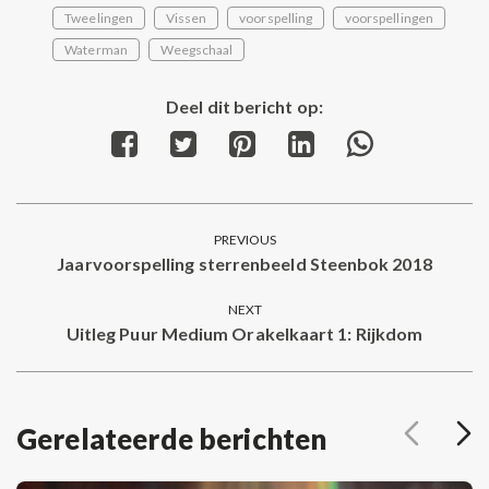
Tweelingen
Vissen
voorspelling
voorspellingen
Waterman
Weegschaal
Deel dit bericht op:
Share
Share
Share
Share
Share
on
on
on
on
on
Facebook
Twitter
Pinterest
LinkedIn
WhatsApp
Post
PREVIOUS
navigation
Jaarvoorspelling sterrenbeeld Steenbok 2018
Previous
post:
NEXT
Uitleg Puur Medium Orakelkaart 1: Rijkdom
Next
post:
Gerelateerde berichten