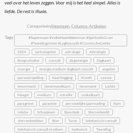
veel over het leven zeggen. Voor mij is het heel simpel. Alles is
liefde. De rest is illusie.
Categorieën
Algemeen
,
Columns-Artikelen
Tags
#Supermaan #VolleMaanWaterman #SpiritueleGroei
#Tweelingzielen #Lughnasadh #CosmischeLiefde
2024
aartsengelen
astrologe
Astrologie
Boogschutter
consult
dagenergie
Dagkaart
energie
energie medium dagkaart consult
engelen
jaarvoorspelling
Kaartlegging
Kreeft
Leeuw
lenormand
lenormandkaart
lenornand
Liefde
Maagd
medium
mireille
orakelkaart
paragnost
paravisie
persoonlijke jaarreading
Ram
relatie
Schorpioen
Steenbok
Sterrenbeeld
sterrenbeelden
Stier
Tarot
telefonisch consult
telefonisch consult medium
toekomst
Tweeling