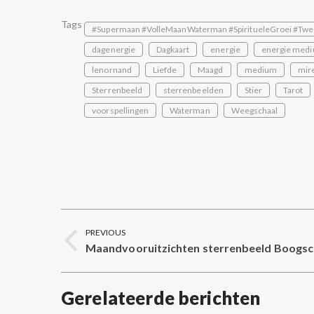
Tags
#Supermaan #VolleMaanWaterman #SpiritueleGroei #Twe
dagenergie
Dagkaart
energie
energie medi
lenornand
Liefde
Maagd
medium
mire
Sterrenbeeld
sterrenbeelden
Stier
Tarot
voorspellingen
Waterman
Weegschaal
Post
PREVIOUS
navigation
Maandvooruitzichten sterrenbeeld Boogsc
Previous
post:
Gerelateerde berichten