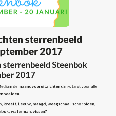
hten sterrenbeeld
eptember 2017
 sterrenbeeld Steenbok
mber 2017
 Medium de
maandvooruitzichten
d.m.v. tarot voor alle
enbeelden.
n, kreeft, Leeuw, maagd, weegschaal, schorpioen,
nbok, waterman, vissen?