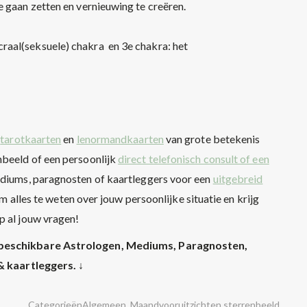
te gaan zetten en vernieuwing te creëren.
craal(seksuele) chakra en 3e chakra: het
n
tarotkaarten
en
lenormandkaarten
van grote betekenis
nbeeld of een persoonlijk
direct telefonisch consult of een
ediums, paragnosten of kaartleggers voor een
uitgebreid
 alles te weten over jouw persoonlijke situatie en krijg
 al jouw vragen!
le beschikbare Astrologen, Mediums, Paragnosten,
& kaartleggers. ↓
Categorieën
Algemeen
,
Maandvooruitzichten sterrenbeeld