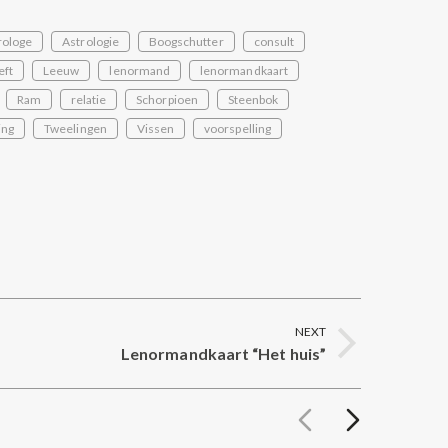
rologe
Astrologie
Boogschutter
consult
eft
Leeuw
lenormand
lenormandkaart
Ram
relatie
Schorpioen
Steenbok
ing
Tweelingen
Vissen
voorspelling
NEXT
Lenormandkaart “Het huis”