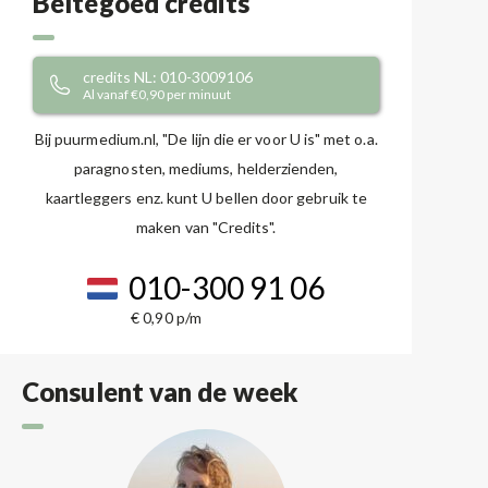
Beltegoed credits
credits NL: 010-3009106
Al vanaf €0,90 per minuut
Bij puurmedium.nl, "De lijn die er voor U is" met o.a.
paragnosten, mediums, helderzienden,
kaartleggers enz. kunt U bellen door gebruik te
maken van "Credits".
010-300 91 06
€ 0,90 p/m
Consulent van de week