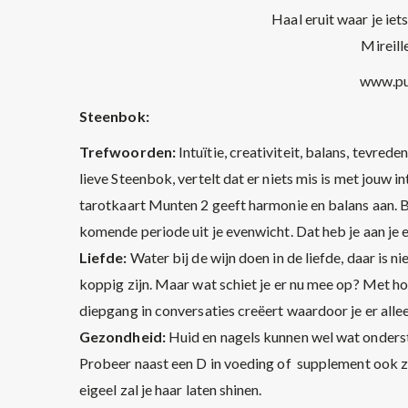
Haal eruit waar je iet
Mireill
www.pu
Steenbok:
Trefwoorden:
Intuïtie, creativiteit, balans, tevr
lieve Steenbok, vertelt dat er niets mis is met jouw 
tarotkaart Munten 2 geeft harmonie en balans aan. Bl
komende periode uit je evenwicht. Dat heb je aan je 
Liefde:
Water bij de wijn doen in de liefde, daar is
koppig zijn. Maar wat schiet je er nu mee op? Met ho
diepgang in conversaties creëert waardoor je er alle
Gezondheid:
Huid en nagels kunnen wel wat onders
Probeer naast een D in voeding of supplement ook z
eigeel zal je haar laten shinen.