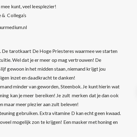
s mee kunt, veel leesplezier!
e & Collega’s
urmedium.nl
eden. De tarotkaart De Hoge Priesteres waarmee we starten
intuïtie. Wel dat je er meer op mag vertrouwen! De
ijf gewoon in het midden staan, niemand krijgt jou
eigen inzet en daadkracht te danken!
 niemand minder van geworden, Steenbok. Je kunt hierin wat
ning kan je meer bereiken! Je zult merken dat je dan ook
en maar meer plezier aan zult beleven!
teuning gebruiken. Extra vitamine D kan echt geen kwaad.
oveel mogelijk zon te krijgen! Een masker met honing en