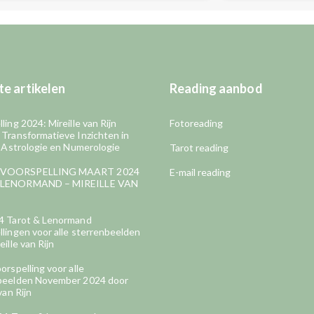
e artikelen
Reading aanbod
ling 2024: Mireille van Rijn
Fotoreading
 Transformatieve Inzichten in
, Astrologie en Numerologie
Tarot reading
VOORSPELLING MAART 2024
E-mail reading
LENORMAND – MIREILLE VAN
4 Tarot & Lenormand
lingen voor alle sterrenbeelden
eille van Rijn
orspelling voor alle
beelden November 2024 door
van Rijn