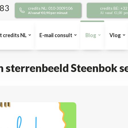
383
credits NL: 010-3009106
credits BE: +3
Al vanaf €0,90 per minuut
Al vanaf €1,00 pe
t credits NL
E-mail consult
Blog
Vlog
 sterrenbeeld Steenbok 