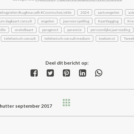
elingzielen #Lughnasadh #CosmischeLiefde
2024
aartsengelen
ast
um dagkaart consult
engelen
jaarvoorspelling
Kaartlegging
Kre
ille
orakelkaart
paragnost
paravisie
persoonlijke jaarreading
telefonisch consult
telefonisch consult medium
toekomst
Tweel
Deel dit bericht op:
Share
Share
Share
Share
Share
on
on
on
on
on
Facebook
Twitter
Pinterest
LinkedIn
WhatsApp
hutter september 2017
Next
post: