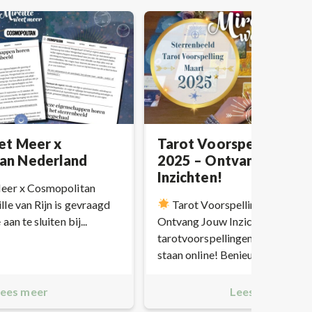
et Meer x
Tarot Voorspellingen 
an Nederland
2025 – Ontvang Jouw
Inzichten!
Meer x Cosmopolitan
le van Rijn is gevraagd
Tarot Voorspellingen Maart 
an te sluiten bij...
Ontvang Jouw Inzichten!
De
tarotvoorspellingen voor maart
staan online! Benieuwd...
ees meer
Lees meer