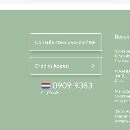
Recent
Consulenten overzicht
Voorspel
Onthult
Politiek
Credits kopen
MAAND
TAROT 
RIJN
0909-9383
Mei 202
€ 1,00 p/m
Voorspel
door Mir
Tarot Vo
sterren
Mireille 