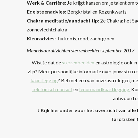
Werk & Carrière:
Je krijgt kansen om je talent om 
Edelsteenadvies:
Bergkristal en Rozenkwarts
Chakra meditatie/aandacht tip:
2e Chakra: het Sa
zonnevlechtchakra
Kleuradvies:
Turkoois, rood, zachtgroen
Maandvooruitzichten sterrenbeelden september 2017
Wist je dat de
sterrenbeelden
en astrologie ook i
zijn? Meer persoonlijke informatie over jouw sterre
kaartlegging
? Bel met een van onze astrologen, m
telefonisch consult
en
lenormandkaartlegging.
Kom
antwoord op
↓ Kijk hieronder voor het overzicht van al
Tarotisten 