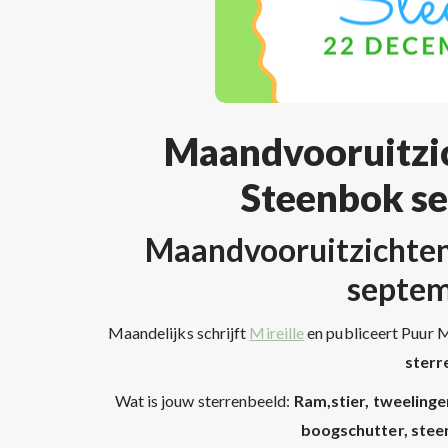
Maandvooruitzic
Steenbok s
Maandvooruitzichten
septe
Maandelijks schrijft
Mireille
en publiceert Puur
sterr
Wat is jouw sterrenbeeld:
Ram,stier, tweelinge
boogschutter, stee