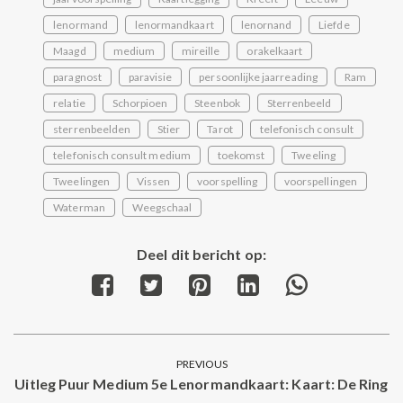
lenormand
lenormandkaart
lenornand
Liefde
Maagd
medium
mireille
orakelkaart
paragnost
paravisie
persoonlijke jaarreading
Ram
relatie
Schorpioen
Steenbok
Sterrenbeeld
sterrenbeelden
Stier
Tarot
telefonisch consult
telefonisch consult medium
toekomst
Tweeling
Tweelingen
Vissen
voorspelling
voorspellingen
Waterman
Weegschaal
Deel dit bericht op:
Share
Share
Share
Share
Share
on
on
on
on
on
Facebook
Twitter
Pinterest
LinkedIn
WhatsApp
Post
PREVIOUS
navigation
Uitleg Puur Medium 5e Lenormandkaart: Kaart: De Ring
Previous