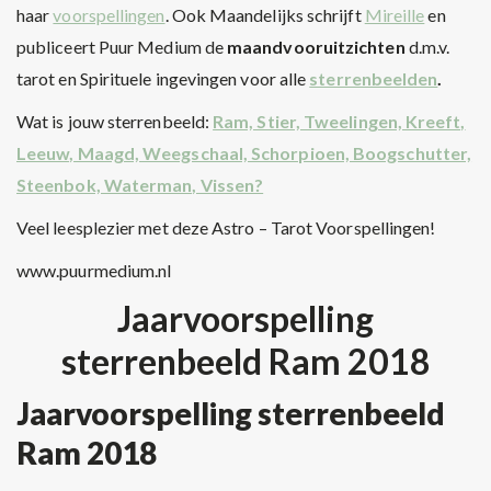
haar
voorspellingen
. Ook Maandelijks schrijft
Mireille
en
publiceert Puur Medium de
maandvooruitzichten
d.m.v.
tarot en Spirituele ingevingen voor alle
sterrenbeelden
.
Wat is jouw sterrenbeeld:
Ram, Stier, Tweelingen, Kreeft,
Leeuw, Maagd, Weegschaal, Schorpioen, Boogschutter,
Steenbok, Waterman, Vissen?
Veel leesplezier met deze Astro – Tarot Voorspellingen!
www.puurmedium.nl
Jaarvoorspelling
sterrenbeeld Ram 2018
Jaarvoorspelling sterrenbeeld
Ram 2018