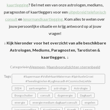
kaartlegging
? Bel met een van onze astrologen, mediums,
paragnosten of kaartleggers voor een
uitgebreid telefonisch
consult
en
lenormandkaartlegging.
Kom alles te weten over
jouw persoonlijke situatie en krijg antwoord op al jouw
vragen!
↓ Kijk hieronder voor het overzicht van alle beschikbare
Astrologen, Mediums, Paragnosten, Tarotisten &
kaartleggers. ↓
Categorieën
Algemeen
,
Maandvooruitzichten sterrenbeeld
Tags
#Supermaan #VolleMaanWaterman #SpiritueleGroei
#Tweelingzielen #Lughnasadh #CosmischeLiefde
2024
aartsengelen
astrologe
Astrologie
Boogschutter
consult
dagenergie
Dagkaart
energie
energie medium dagkaart consult
engelen
jaarvoorspelling
Kaartlegging
Kreeft
Leeuw