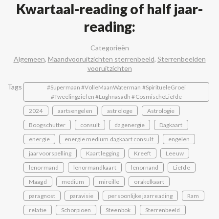
Kwartaal-reading of half jaar-
reading:
Categorieën
Algemeen
,
Maandvooruitzichten sterrenbeeld
,
Sterrenbeelden
vooruitzichten
Tags
#Supermaan #VolleMaanWaterman #SpiritueleGroei
#Tweelingzielen #Lughnasadh #CosmischeLiefde
2024
aartsengelen
astrologe
Astrologie
Boogschutter
consult
dagenergie
Dagkaart
energie
energie medium dagkaart consult
engelen
jaarvoorspelling
Kaartlegging
Kreeft
Leeuw
lenormand
lenormandkaart
lenornand
Liefde
Maagd
medium
mireille
orakelkaart
paragnost
paravisie
persoonlijke jaarreading
Ram
relatie
Schorpioen
Steenbok
Sterrenbeeld