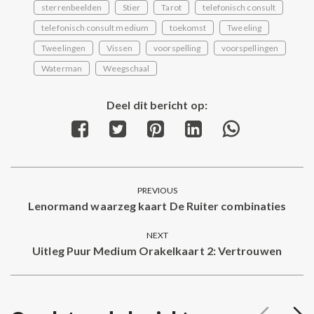
sterrenbeelden
Stier
Tarot
telefonisch consult
telefonisch consult medium
toekomst
Tweeling
Tweelingen
Vissen
voorspelling
voorspellingen
Waterman
Weegschaal
Deel dit bericht op:
Share
Share
Share
Share
Share
on
on
on
on
on
Facebook
Twitter
Pinterest
LinkedIn
WhatsApp
Post
PREVIOUS
navigation
Lenormand waarzeg kaart De Ruiter combinaties
Previous
post:
NEXT
Uitleg Puur Medium Orakelkaart 2: Vertrouwen
Next
post: