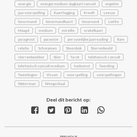
energie
energie medium dagkaart consult
engelen
jaarvoorspelling
Kaartlegging
Kreeft
Leeuw
lenormand
lenormandkaart
lenornand
Liefde
Maagd
medium
mireille
orakelkaart
paragnost
paravisie
persoonlijke jaarreading
Ram
relatie
Schorpioen
Steenbok
Sterrenbeeld
sterrenbeelden
Stier
Tarot
telefonisch consult
telefonisch consult medium
toekomst
Tweeling
Tweelingen
Vissen
voorspelling
voorspellingen
Waterman
Weegschaal
Deel dit bericht op:
Share
Share
Share
Share
Share
on
on
on
on
on
Facebook
Twitter
Pinterest
LinkedIn
WhatsApp
Post
PREVIOUS