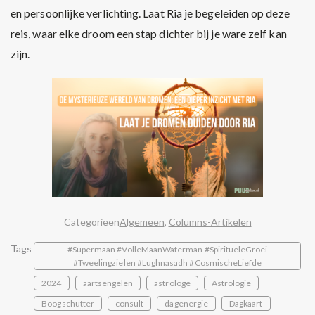
en persoonlijke verlichting. Laat Ria je begeleiden op deze
reis, waar elke droom een stap dichter bij je ware zelf kan
zijn.
Categorieën
Algemeen
,
Columns-Artikelen
Tags
#Supermaan #VolleMaanWaterman #SpiritueleGroei
#Tweelingzielen #Lughnasadh #CosmischeLiefde
2024
aartsengelen
astrologe
Astrologie
Boogschutter
consult
dagenergie
Dagkaart