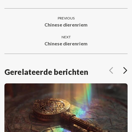
on
on
on
on
on
Facebook
Twitter
Pinterest
LinkedIn
WhatsApp
Post
PREVIOUS
navigation
Chinese dierenriem
Previous
post:
NEXT
Chinese dierenriem
Next
post:
Gerelateerde berichten