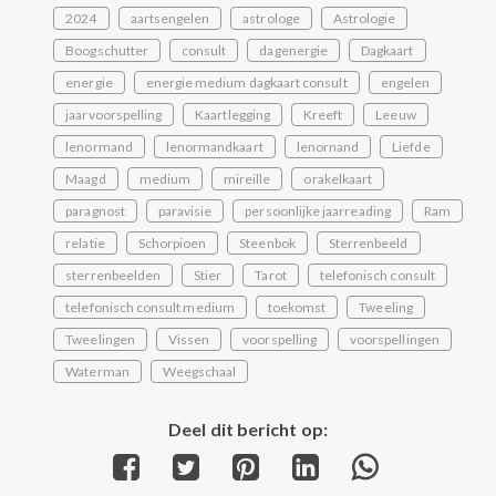
2024
aartsengelen
astrologe
Astrologie
Boogschutter
consult
dagenergie
Dagkaart
energie
energie medium dagkaart consult
engelen
jaarvoorspelling
Kaartlegging
Kreeft
Leeuw
lenormand
lenormandkaart
lenornand
Liefde
Maagd
medium
mireille
orakelkaart
paragnost
paravisie
persoonlijke jaarreading
Ram
relatie
Schorpioen
Steenbok
Sterrenbeeld
sterrenbeelden
Stier
Tarot
telefonisch consult
telefonisch consult medium
toekomst
Tweeling
Tweelingen
Vissen
voorspelling
voorspellingen
Waterman
Weegschaal
Deel dit bericht op:
Share
Share
Share
Share
Share