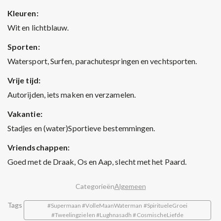
Kleuren:
Wit en lichtblauw.
Sporten:
Watersport, Surfen, parachutespringen en vechtsporten.
Vrije tijd:
Autorijden, iets maken en verzamelen.
Vakantie:
Stadjes en (water)Sportieve bestemmingen.
Vriendschappen:
Goed met de Draak, Os en Aap, slecht met het Paard.
Categorieën
Algemeen
Tags
#Supermaan #VolleMaanWaterman #SpiritueleGroei
#Tweelingzielen #Lughnasadh #CosmischeLiefde