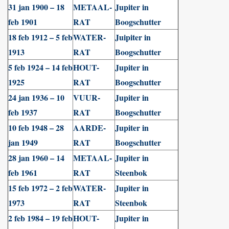
31 jan 1900 – 18
METAAL-
Jupiter in
feb 1901
RAT
Boogschutter
18 feb 1912 – 5 feb
WATER-
Juipiter in
1913
RAT
Boogschutter
5 feb 1924 – 14 feb
HOUT-
Jupiter in
1925
RAT
Boogschutter
24 jan 1936 – 10
VUUR-
Jupiter in
feb 1937
RAT
Boogschutter
10 feb 1948 – 28
AARDE-
Jupiter in
jan 1949
RAT
Boogschutter
28 jan 1960 – 14
METAAL-
Jupiter in
feb 1961
RAT
Steenbok
15 feb 1972 – 2 feb
WATER-
Jupiter in
1973
RAT
Steenbok
2 feb 1984 – 19 feb
HOUT-
Jupiter in