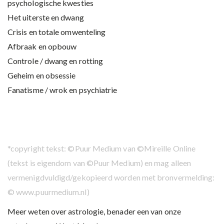
psychologische kwesties
Het uiterste en dwang
Crisis en totale omwenteling
Afbraak en opbouw
Controle / dwang en rotting
Geheim en obsessie
Fanatisme / wrok en psychiatrie
*copyright tekst: ©Puur Medium van ©Mireille Online
(tekst is eigendom van ©Puur Medium) en mag alleen
vermenigdvuldigd/gekopieerd worden met bronvermelding:
© www.puurmedium.nl)
Meer weten over astrologie, benader een van onze