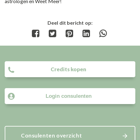
astrologen en Weet Meer!
Deel dit bericht op:
Share
Share
Share
Share
Share
on
on
on
on
on
Facebook
Twitter
Pinterest
LinkedIn
WhatsApp
Credits kopen
Login consulenten
Consulenten overzicht