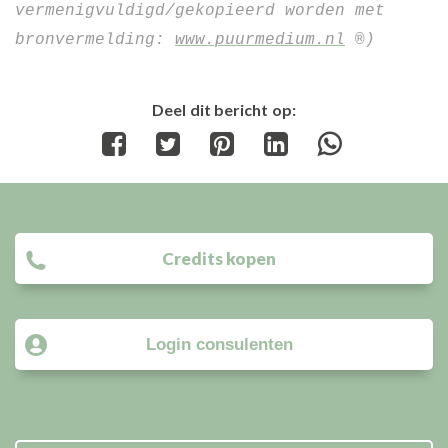
vermenigvuldigd/gekopieerd worden met 
bronvermelding: 
www.puurmedium.nl
 ®) 
Deel dit bericht op:
Share
Share
Share
Share
Share
on
on
on
on
on
Facebook
Twitter
Pinterest
LinkedIn
WhatsApp
Credits kopen
Login consulenten