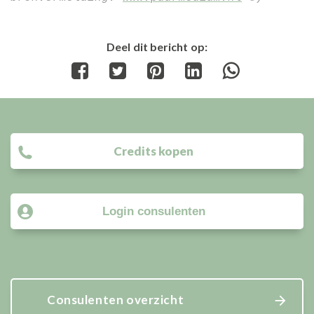
Deel dit bericht op:
Share
Share
Share
Share
Share
on
on
on
on
on
Facebook
Twitter
Pinterest
LinkedIn
WhatsApp
Credits kopen
Login consulenten
Consulenten overzicht