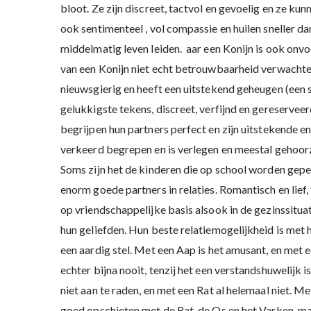
bloot. Ze zijn discreet, tactvol en gevoelig en ze kun
ook sentimenteel , vol compassie en huilen sneller da
middelmatig leven leiden. aar een Konijn is ook on
van een Konijn niet echt betrouwbaarheid verwachten, 
nieuwsgierig en heeft een uitstekend geheugen (een 
gelukkigste tekens, discreet, verfijnd en gereservee
begrijpen hun partners perfect en zijn uitstekende e
verkeerd begrepen en is verlegen en meestal gehoorzaa
Soms zijn het de kinderen die op school worden gepes
enorm goede partners in relaties. Romantisch en lief,
op vriendschappelijke basis alsook in de gezinssitua
hun geliefden. Hun beste relatiemogelijkheid is met h
een aardig stel. Met een Aap is het amusant, en met
echter bijna nooit, tenzij het een verstandshuwelijk 
niet aan te raden, en met een Rat al helemaal niet. Me
goed opschieten met de Rat, de Os en het Varken, ma