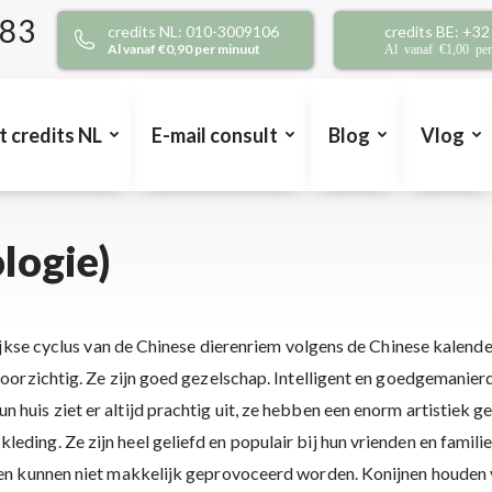
383
credits NL: 010-3009106
credits BE: +3
Al vanaf €0,90 per minuut
Al vanaf €1,00 pe
t credits NL
E-mail consult
Blog
Vlog
logie)
arlijkse cyclus van de Chinese dierenriem volgens de Chinese kale
voorzichtig. Ze zijn goed gezelschap. Intelligent en goedgemanier
 huis ziet er altijd prachtig uit, ze hebben een enorm artistiek
eding. Ze zijn heel geliefd en populair bij hun vrienden en famili
 en kunnen niet makkelijk geprovoceerd worden. Konijnen houden v