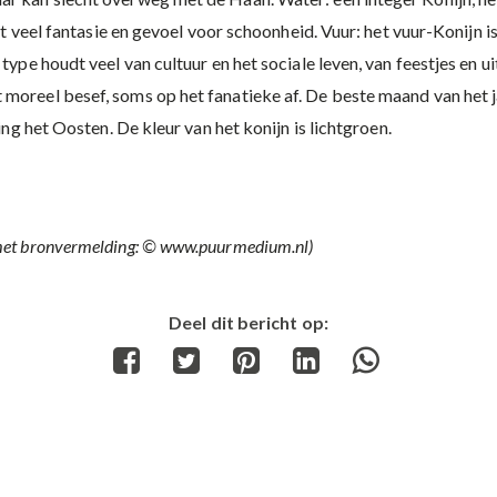
eft veel fantasie en gevoel voor schoonheid. Vuur: het vuur-Konijn is
 type houdt veel van cultuur en het sociale leven, van feestjes en 
oreel besef, soms op het fanatieke af. De beste maand van het jaa
ing het Oosten. De kleur van het konijn is lichtgroen.
 met bronvermelding: © www.puurmedium.nl)
Deel dit bericht op:
Share
Share
Share
Share
Share
on
on
on
on
on
Facebook
Twitter
Pinterest
LinkedIn
WhatsApp