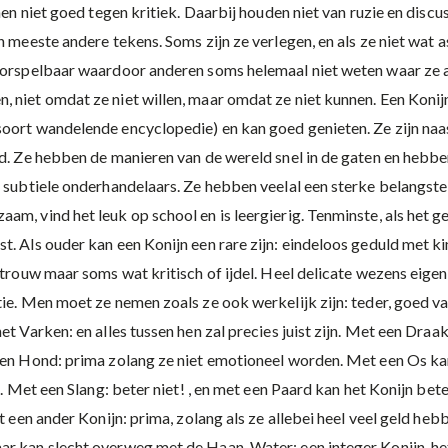
nen niet goed tegen kritiek. Daarbij houden niet van ruzie en discus
n meeste andere tekens. Soms zijn ze verlegen, en als ze niet wat a
voorspelbaar waardoor anderen soms helemaal niet weten waar ze a
niet omdat ze niet willen, maar omdat ze niet kunnen. Een Konijn 
soort wandelende encyclopedie) en kan goed genieten. Ze zijn naas
rd. Ze hebben de manieren van de wereld snel in de gaten en hebb
n subtiele onderhandelaars. Ze hebben veelal een sterke belangste
m, vind het leuk op school en is leergierig. Tenminste, als het ge
t. Als ouder kan een Konijn een rare zijn: eindeloos geduld met k
 trouw maar soms wat kritisch of ijdel. Heel delicate wezens eigen
tie. Men moet ze nemen zoals ze ook werkelijk zijn: teder, goed v
et Varken: en alles tussen hen zal precies juist zijn. Met een Dra
 een Hond: prima zolang ze niet emotioneel worden. Met een Os ka
is. Met een Slang: beter niet! , en met een Paard kan het Konijn b
t een ander Konijn: prima, zolang als ze allebei heel veel geld heb
ar kan slecht overweg met de Haan. Water: een integer Konijn, h