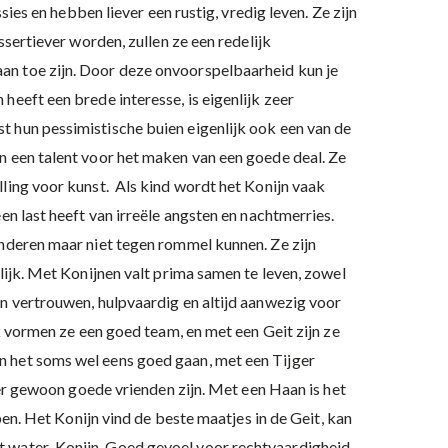
sies en hebben liever een rustig, vredig leven. Ze zijn
ssertiever worden, zullen ze een redelijk
an toe zijn. Door deze onvoorspelbaarheid kun je
heeft een brede interesse, is eigenlijk zeer
t hun pessimistische buien eigenlijk ook een van de
en een talent voor het maken van een goede deal. Ze
lling voor kunst. Als kind wordt het Konijn vaak
en last heeft van irreële angsten en nachtmerries.
inderen maar niet tegen rommel kunnen. Ze zijn
lijk. Met Konijnen valt prima samen te leven, zowel
an vertrouwen, hulpvaardig en altijd aanwezig voor
ak vormen ze een goed team, en met een Geit zijn ze
n het soms wel eens goed gaan, met een Tijger
eter gewoon goede vrienden zijn. Met een Haan is het
ben. Het Konijn vind de beste maatjes in de Geit, kan
et water-Konijn. Goed gevoel voor rechtvaardigheid