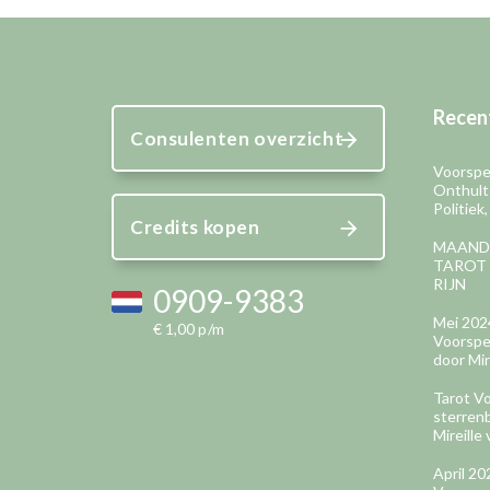
Recent
Consulenten overzicht
Voorspel
Onthult
Politiek
Credits kopen
MAAND
TAROT 
RIJN
0909-9383
Mei 202
€ 1,00 p/m
Voorspel
door Mir
Tarot Vo
sterren
Mireille 
April 2