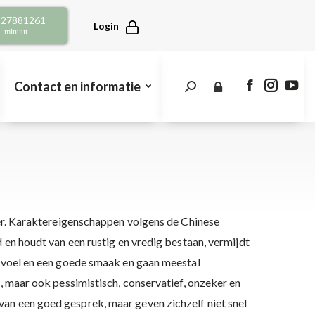
opens
opens
open
2 27881261
in
in
in
Login
r minuut
new
new
new
window
window
win
Contact en informatie
Search:
Facebook
Instagra
You
page
page
pag
opens
opens
open
in
in
in
new
new
new
window
window
win
nder. Karaktereigenschappen volgens de Chinese
d en houdt van een rustig en vredig bestaan, vermijdt
 gevoel en een goede smaak en gaan meestal
e, maar ook pessimistisch, conservatief, onzeker en
an een goed gesprek, maar geven zichzelf niet snel